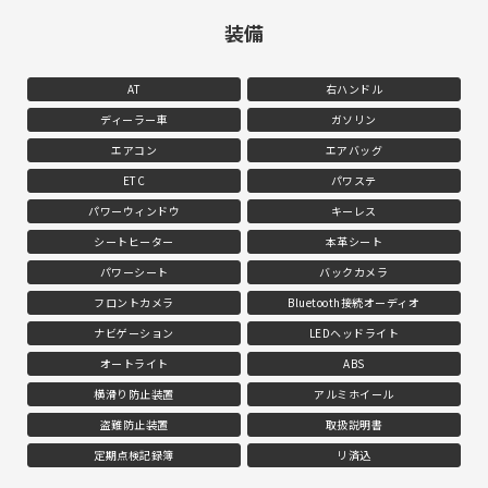
装備
AT
右ハンドル
ディーラー車
ガソリン
エアコン
エアバッグ
ETC
パワステ
パワーウィンドウ
キーレス
シートヒーター
本革シート
パワーシート
バックカメラ
フロントカメラ
Bluetooth接続オーディオ
ナビゲーション
LEDヘッドライト
オートライト
ABS
横滑り防止装置
アルミホイール
盗難防止装置
取扱説明書
定期点検記録簿
リ済込