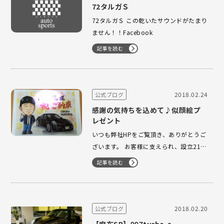
72タルガＳ
72タルガＳ この乾いたサウンドがたまり
ません！！Facebook
記事を読む
2018.02.24
公式ブログ
感謝の気持ちを込めて♪似顔絵プ
レゼント
いつも弊社HPをご覧頂き、ありがとうご
ざいます。 お客様に支えられ、設立21年
目を迎えられました事、改めて御礼申し
記事を読む
上げます。ありがとうございます！ 感謝
の気持ちを込めて ご購入頂いたお客様に
似顔絵プレゼント実施いたしました
(*^o^) ↑個人情報の観点から、ブ…
2018.02.20
公式ブログ