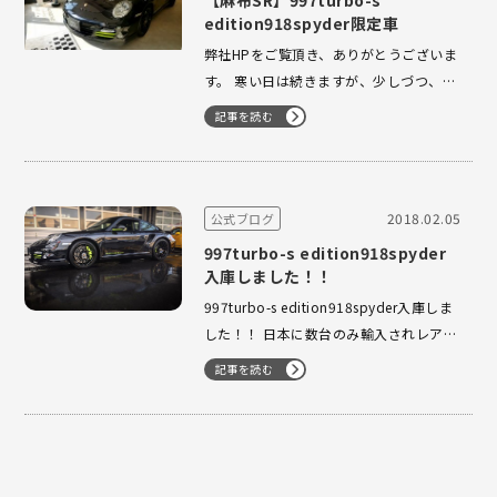
【麻布SR】997turbo-s
edition918spyder限定車
弊社HPをご覧頂き、ありがとうございま
す。 寒い日は続きますが、少しづつ、日
差しに春を感じる今日この頃ですね。 あ
記事を読む
～春が待ち遠しいです☺ 冬季オリンピ
ック真っ只中ですが 我がJAPAN 金メダ
ル2‼㊗ 銀メダル5!!!!!㊗ 銅メダル3!!!
㊗ &n…
2018.02.05
公式ブログ
997turbo-s edition918spyder
入庫しました！！
997turbo-s edition918spyder入庫しま
した！！ 日本に数台のみ輸入されレアな
車両です。Facebook…
記事を読む