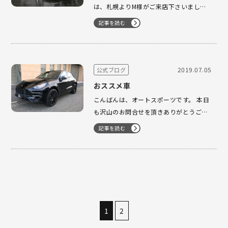
は、札幌よりM様がご来店下さいまし
た。 先日、ご注文を頂きました996・4S
記事を読む
をご覧になる為、横浜ファクトリーをご
案内させて頂きました。 遠いところあり
がとうございました。 本当に綺麗な一台
だけに喜んで頂きまして 良かったです。
2019.07.05
公式ブログ
…
おススメ車
こんばんは、オートスポーツです。 本日
も沢山のお問合せを頂きありがとうござ
いました。夏本番に向けて、お問合せが
記事を読む
増えております。 マカンターボ こちら
は、大き過ぎず乗りやすいサイズ感で 毎
日の通勤〜ご家族みんなでお出かけまで
シーンを選ばずお使い頂けるマルチビー
ク…
1
2