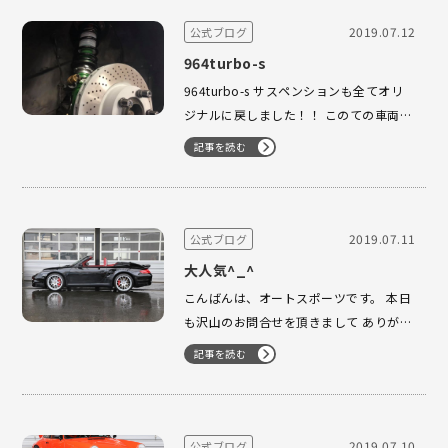
ティング、希望ナンバーとフルコースで
ございますが、もとの状態がとてもいい
2019.07.12
公式ブログ
車でしたので…
964turbo-s
964turbo-s サスペンションも全てオリ
ジナルに戻しました！！ このての車両
は、全てオリジナルに戻すのが 良いです
記事を読む
ね！！ しかし、パーツの手配から時間が
かかりますね。 ゴールまで、後少
し、、、 完成か楽しみです。
Facebook…
2019.07.11
公式ブログ
大人気^_^
こんばんは、オートスポーツです。 本日
も沢山のお問合せを頂きまして ありがと
うございます。 かっこいい997ターボ カ
記事を読む
ブリオレ カレラレッド内装に カーボン
インテリアのアクセントが最高です。 19
インチRSスパイダーホイール そして、な
によりしっかりとメン…
2019.07.10
公式ブログ