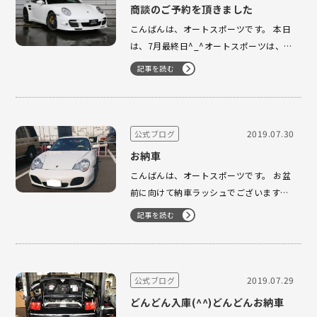
商談のご予約を頂きました
こんばんは、オートスポーツです。 本日
は、7月最終日^_^オートスポーツは、定
休日でございました。 商談のご予約を頂
記事を読む
きました。 997turbo S ありがとうござ
います。 複数のお客様よりお問合せが殺
到中です！！ 売切れ間近の予感！？ 御
来店をお待…
2019.07.30
公式ブログ
お納車
こんばんは、オートスポーツです。 お盆
前に向けて納車ラッシュでございます。
毎日、暑い日々が続いてますが 体調管理
記事を読む
に気をつけながら しっかり納車準備をさ
せて頂いております。 996 4S MT 北の大
地、北海道に旅立ちました。 M様 土曜
日、北…
2019.07.29
公式ブログ
どんどん入庫(^^)どんどんお納車