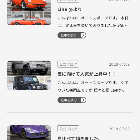
Line @より
こんばんは、オートスポーツです。 本日
は、定休日を頂いておりましたが 沢山の
お問合せを頂きまして、ありがとうござ
記事を読む
います。 Line @より SCのお問合せを頂
戴しました。 本当に程度のいいエンジン
&MTでございます。大切にして頂けるお
客様、是非オートスポーツにお…
2019.07.09
公式ブログ
夏に向けて人気が上昇中！！
こんばんは、オートスポーツです。 ぐず
ついた梅雨空ですが 段々と夏に向けて、
季節が変化してまいります。 夏に向けて
記事を読む
ピッタリな一台は、Gです！ 本日も大人
気のこの二台！！ お問合せを頂きまし
て、ありがとうございます。 また、本日
は、991タルガ4Sを …
2019.07.08
公式ブログ
見比べて頂きました。