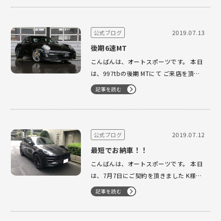
元の悪い中、麻布のショールームまでご
来店を頂きまして、 本当にありがとうご
ざいました。 しっかり仕…
2019.07.13
公式ブログ
後期6速MT
こんばんは、オートスポーツです。 本日
は、997tbの後期 MTにて ご来店を頂き
ました。 昨年、991カレラSをご購入頂
記事を読む
きました F様 ご来店を頂きまして、あり
がとうございました。 その後、フリーの
お客様がいらっしゃいました。同じ車両
にてのご来店でございます。 …
2019.07.12
公式ブログ
最短でお納車！！
こんばんは、オートスポーツです。 本日
は、7月7日にご契約を頂きました K様の
マカンターボ がお納車になります。 ご契
記事を読む
約日を含め6日でお納車の最短コースで
ご対応をさせて頂きました。 点検、コー