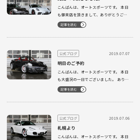
こんばんは、オートスポーツです。 本日
も御来店を頂きまして、ありがとうござ
います。 GT3RSとGT3ツーリング そし
記事を読む
て、991前期のGT3を見比べて頂きまし
た。 S様 お忙しい中、ありがとうござい
ました。 色々とお話しをさせて頂きまし
た。 是非、い…
2019.07.07
公式ブログ
明日のご予約
こんばんは、オートスポーツです。 本日
も大盛況の一日でございました。 ありが
とうございました。 明日のご予約もいた
記事を読む
だいております。 997tb カブリオレ 本
当に綺麗な一台です！！ 是非、よろしく
お願いいたします。 本日、ご覧いただき
ました …
2019.07.06
公式ブログ
札幌より
こんばんは、オートスポーツです。 本日