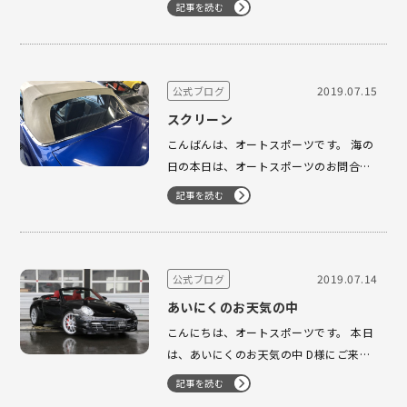
記事を読む
TYPE Rの818キロ！！997 4S PDKと 大
人気の予感(^-^)でございます。 本日より
ご予約を開始させて頂きます。 また、
GT…
2019.07.15
公式ブログ
スクリーン
こんばんは、オートスポーツです。 海の
日の本日は、オートスポーツのお問合せ
&ご来店が（＾_＾）いっぱいの1日でし
記事を読む
た！！ 本当にありがとうございました。
こちらのマスタングは、リヤのスクリー
ンを貼り替えて、後方の視界がスッキリ
しました！！ あと少しでお納車でござ…
2019.07.14
公式ブログ
あいにくのお天気の中
こんにちは、オートスポーツです。 本日
は、あいにくのお天気の中 D様にご来店
を頂きました。 かっこいい997tb カブ
記事を読む
リオレを即決していただきました！！ 足