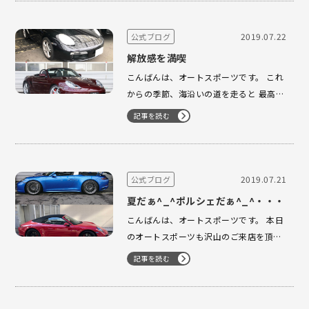
スポーツにて商談をさせて頂きます。 SC
をオートスポーツの近くの駐車場まで 運
ばせて頂きました。 …
2019.07.22
公式ブログ
解放感を満喫
こんばんは、オートスポーツです。 これ
からの季節、海沿いの道を走ると 最高の
解放感を感じる事ができる ボクスターが
記事を読む
入庫中です。 オープンエアの解放感を感
じ 最高のドライブをしてみませんか？
近日中にもう一台入庫します。 03-3224-
1121 …
2019.07.21
公式ブログ
夏だぁ^_^ポルシェだぁ^_^・・・
こんばんは、オートスポーツです。 本日
のオートスポーツも沢山のご来店を頂き
ました。 S様 ボクスターSにて福島県よ
記事を読む
り ご来店下さいました。 ありがとうご
ざいました。 Y様 オートスポーツのお近
くにお住いでございます。パンテーラに