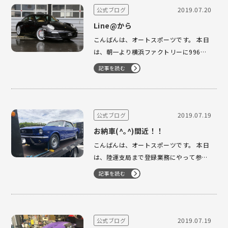
てご来店！！ 一時、通行…
2019.07.20
公式ブログ
Line@から
こんばんは、オートスポーツです。 本日
は、朝一より横浜ファクトリーに996タ
ーボに乗られたK様が御来店下さいまし
記事を読む
た。 調子が悪いとの事で拝見させて頂き
ました。 後日、お預りせせていただき
しっかりと調べさせて頂く事になりまし
た。 御来店のきっかけは、Line@からで
2019.07.19
公式ブログ
した…
お納車(^｡^)間近！！
こんばんは、オートスポーツです。 本日
は、陸運支局まで登録業務にやって参り
ました！！ マスタング、間も無くお納車
記事を読む
になります。 楽しみにお待ち下さいま
せ。 ターボカブリオレ 間も無く点検が
完了致します。 楽しみにお待ち下さいま
せ。 オートスポーツ…
2019.07.19
公式ブログ