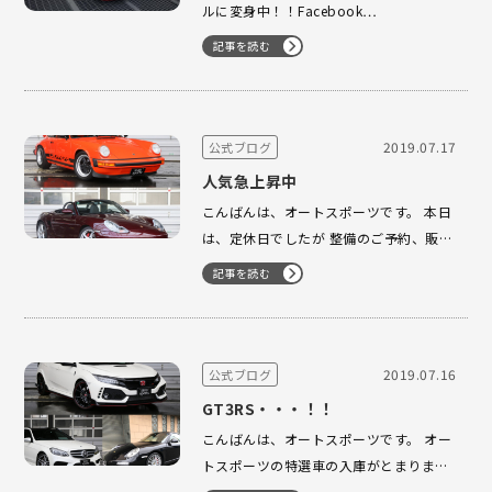
ルに変身中！！Facebook…
記事を読む
2019.07.17
公式ブログ
人気急上昇中
こんばんは、オートスポーツです。 本日
は、定休日でしたが 整備のご予約、販売
の御成約を頂きました。 ありがとうござ
記事を読む
いました。 大人気の２台でございます。
SCは、当社メカニックがとても楽しい一
台とイチオシ宣言！！ カルモナ986は、
程度&価格に自信あり …
2019.07.16
公式ブログ
GT3RS・・・！！
こんばんは、オートスポーツです。 オー
トスポーツの特選車の入庫がとまりませ
ん！！ 3台一挙に入庫致しました。