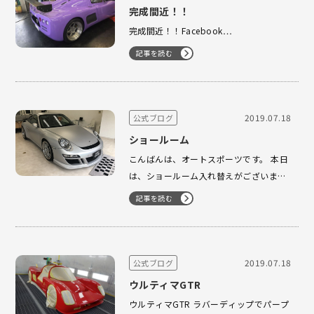
完成間近！！
完成間近！！Facebook…
記事を読む
2019.07.18
公式ブログ
ショールーム
こんばんは、オートスポーツです。 本日
は、ショールーム入れ替えがございまし
た。GT3RSからRt12に(^｡^) 存在感のあ
記事を読む
るRt12でございます。 マッドシルバーの
質感がたまりません！！ スパルタンな雰
囲気が Rt12の走りをインスパイアさせて
くれます…
2019.07.18
公式ブログ
ウルティマGTR
ウルティマGTR ラバーディップでパープ