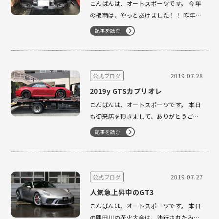
こんばんは、オートスポーツです。 今年
の梅雨は、やっとあけました！！ 昨年よ
り1ヶ月遅いとの事です。 毎日暑くジメ
記事を読む
ジメとした日が続いておりますが体調を
崩されてませんでしょうか？ オートスポ
ーツは、どんどん新鮮な車両が入庫して
おります！ そして、どんどんお納車をさ
2019.07.28
公式ブログ
せて頂い…
2019y GTSカブリオレ
こんばんは、オートスポーツです。 本日
も御来店を頂きまして、ありがとうござ
います。 大盛況な1日となりました。 本
記事を読む
日のオススメの一台は、こちらっ！！ 大
切にされてきました！！ まだまだならし
運転程度でございます。 とても乗りやす
い一台でございます。 …
2019.07.27
公式ブログ
人気急上昇中のGT3
こんばんは、オートスポーツです。 本日
の隅田川の花火大会は、決行されたみた