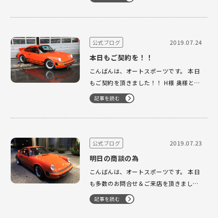
スタングをお納車 させて頂きました。
海の近くのステキなロケーションで
す！！ また、しっかり整備させて頂きま
したので 大切な一台の仲間入りに！！…
2019.07.24
公式ブログ
本日もご契約を！！
こんばんは、オートスポーツです。 本日
もご契約を頂きました！！ H様 奥様とお
二人でご来店くださいました。 遠いとこ
記事を読む
ろ本当にありがとうございました。
GOODコンディションのSC！！ とても楽
しく乗っていただける日が来ますように
しっかり仕上げてまいります！…
2019.07.23
公式ブログ
明日の商談の為
こんばんは、オートスポーツです。 本日
も多数のお問合せ＆ご来店を頂きまして
ありがとうございます。 明日は、定休日
記事を読む
ですが ご予約を頂きましたので、オート