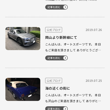
いですね！！ よかったです。 雨は、23
記事を読む
時頃から降り出しました。 オートスポー
ツの在庫車は、大人気殺到中でございま
す。 なかでも ツーリング☆35km 大人気
急上昇中でございま…
2019.07.26
公式ブログ
岡山より新幹線にて
こんばんは、オートスポーツです。 本日
もご来店を頂きまして ありがとうござい
ました。 台風6号Σ（・□・；）発生でご
記事を読む
ざいます。 明日は、隅田川の花火大会で
す。 中止になると付近のコンビニや飲食
店では、大赤字になってしまうみたいで
す。 そして、普段の数倍も仕入れてる…
2019.07.25
公式ブログ
海の近くの街に
こんばんは、オートスポーツです。 本日
も沢山のご来店を頂きまして ありがとう
ございました。 神奈川県のとある街にマ
記事を読む