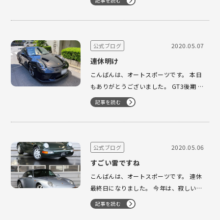
記事を読む
かりさせて頂きました。 ありがとうござ
います。 しっかり仕上げさせて頂きま
す。 そして、お待たせ致しました。 993
カレラ カブ…
2020.05.07
公式ブログ
連休明け
こんばんは、オートスポーツです。 本日
もありがとうございました。 GT3後期 F
様より オイル交換とシートベルト交換に
記事を読む
て お預かりさせて頂きました。 ありが
とうございます。 993 4Sにて M様にご
来店を頂きました。 お忙しい…
2020.05.06
公式ブログ
すごい雷ですね
こんばんは、オートスポーツです。 連休
最終日になりました。 今年は、寂しいゴ
ールデンウィークになりました... 非常事
記事を読む
態宣言も月末まで延長され この先、どう