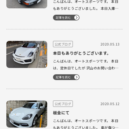
こんばんは、オートスポーツです。 本日
もありがとうございました。 本日入庫の
激アツ車は、964 のMTになります。 93y
記事を読む
スレートグレー もちろんMIZWAものでご
ざいます。 走行距離も6.1万キロでござ
います！！ 早い者勝ちの一台になりま
す！！ 既にご予約を頂…
2020.05.13
公式ブログ
本日もありがとうございます。
こんばんは、オートスポーツです。 本日
は、定休日でしたが 沢山のお問い合わせ
を頂きました
ありがとうございまし
記事を読む
た。 ボクスタースパイダー かっこよく
仕上がりました。 整備もバッチリでござ
います。 Y様 ありがとうございました
&…
2020.05.12
公式ブログ
板金にて
こんばんは、オートスポーツです。 本日
もありがとうございました。 車が傷つい