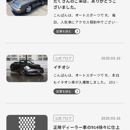
たくさんのご来店、ありがとうご
ざいました。
こんばんは、オートスポーツです。 毎
日、人気車にアクセス殺到中でございま
す。 全国からありがとうございます。 と
記事を読む
ても状態の良い一台です。 内装もこの通
りでございます。 アップされてませんが
ブログからのお問い合わせが殺到中！！
…
2020.05.16
公式ブログ
イチオシ
こんばんは、オートスポーツです。 本日
もイチオシ車が入庫致しました。 2013y
カレラ4 カブリオレになります。 左 D
記事を読む
車 1.1万キロ お探しのお客様は、オー
トスポーツまで！！ 03-3224-1121 930
MIZWAクラブスポーツ …
2020.05.16
公式ブログ
正規ディーラー車の914徐々に仕上