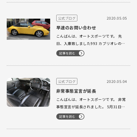
なってしまうのでしょうか？ アメリカの
ファイザー製薬でワクチンの臨床試験に
入るとのニュースもありました。 た…
2020.05.05
公式ブログ
早速のお問い合わせ
こんばんは、オートスポーツです。 先
日、入庫致しました993 カブリオレのMT
スピードイエロー 連休中にて未掲載でご
記事を読む
ざいますが 数件のお問い合わせを頂いて
おります。 ありがとうございます。 早く
も大人気の予感でございます。 ご覧下さ
い！！ …
2020.05.04
公式ブログ
非常事態宣言が延長
こんばんは、オートスポーツです。 非常
事態宣言が延長されました。 5月31日ま
で延長要請との事です... 更に大変な毎日
記事を読む
になりますね。 MIZWA 964 RH 希少な
ディーラー車の右ハンドルになります。
お問い合わせをたくさん頂いておりま