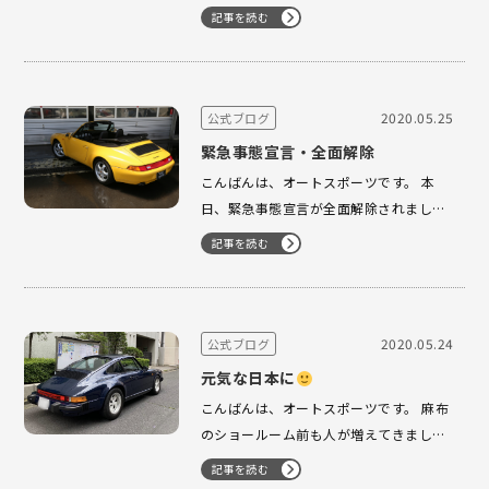
ありがとうございました。 買取の依頼も
記事を読む
増えてきました。 一生懸命、頑張らせて
頂きますので、よろしくお願い致しま
す。 997 カレラ MT 商談のご予約を頂
きました。 ありが…
2020.05.25
公式ブログ
緊急事態宣言・全面解除
こんばんは、オートスポーツです。 本
日、緊急事態宣言が全面解除されまし
た。 6月1日から小学校が始まっても分散
記事を読む
登校と給食が始まるのが7月1日からとま
だまだ大変な日々になりそうですね！！
国内旅行の補助やプレミアム食事券など
様々な対策がされるようですが... 元気な
2020.05.24
公式ブログ
日本に戻るの…
元気な日本に
こんばんは、オートスポーツです。 麻布
のショールーム前も人が増えてきまし
た。 以前と変わらない位の日曜日に感じ
記事を読む
ました。 コロナが終息し元気な日本に早