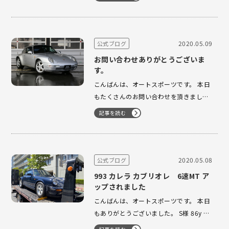
リーにてご来店下さいました。 お仕事中
にありがとうございました。 買取の依頼
も増えて来ました。 毎日、ありがとうご
ざいま…
2020.05.09
公式ブログ
お問い合わせありがとうございま
す。
こんばんは、オートスポーツです。 本日
もたくさんのお問い合わせを頂きまして
ありがとうございます。 94y 993 tipに
記事を読む
て K様が横浜ファクトリーにご来店下さ
いました。 ありがとうございます。 そし
て、即決にてありがとうございます。 し
っかり仕上…
2020.05.08
公式ブログ
993 カレラ カブリオレ 6速MT ア
ップされました
こんばんは、オートスポーツです。 本日
もありがとうございました。 S様 86y す
ごく程度のいい3.2カレラ 車検にてお預