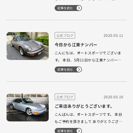
た時の修理は、どこで修理されてます
記事を読む
か？ 本日は、ディーラーで修理見積もり
をして バンパー交換で40万以上かかると
言われ 当社に修理入庫頂きました。 T様
より パナメーラをお預…
2020.05.11
公式ブログ
今日から江東ナンバー
こんにちは、オートスポーツでございま
す。 本日、5月11日から江東ナンバーが
交付になります。 88y アニバーサリー N
記事を読む
様 この度は、ありがとうございます。 ダ
イヤモンドブルーのかっこいいアニバー
サリー 今日からの江東ナンバーにて御納
車でした。 今後ともよろ…
2020.05.10
公式ブログ
ご来店ありがとうございます。
こんばんは、オートスポーツです。 本日
もご予約を頂きまして ありがとうござい
ました。 S様 964 MTにて 横浜ファクト
記事を読む