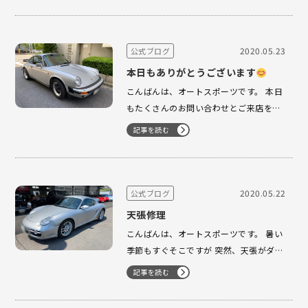
く戻って欲しいです。 車検にてお預かり
してました S様のカレラ 御納車になりま
した。 いつもありがとう…
2020.05.23
公式ブログ
本日もありがとうございます
こんばんは、オートスポーツです。 本日
もたくさんのお問い合わせとご来店を頂
きました。ありがとうございます
午前
記事を読む
中には、オートスポーツのショールーム
に N様がいらっしゃいました。 お久しぶ
りにお会いできて嬉しかったです。 よく
お写真を頂きブログに使わせて…
2020.05.22
公式ブログ
天張修理
こんばんは、オートスポーツです。 暑い
季節もすぐそこですが 突然、天張がダラ
ーンと垂れてきてしまたり ございません
記事を読む
か？ 先日、車検にてお預かりさせて頂き
ましたが 天張がダラーンと落ちてきて再