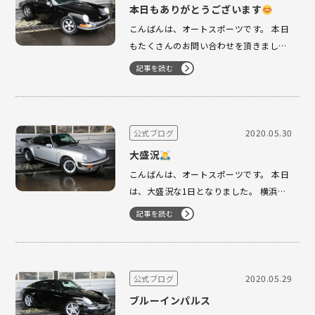
本日もありがとうございます
こんばんは、オートスポーツです。 本日
もたくさんのお問い合わせを頂きまして
ありがとうございました。 69y Sコンバ
記事を読む
ージョン 徐々に人気が出てきました。
お探しのお客様！！ いかがでしょうか？
希少色リネングレー 絶妙な色合いでござ
い…
2020.05.30
公式ブログ
大盛況
こんばんは、オートスポーツです。 本日
は、大盛況な1日となりました。 横浜フ
ァクトリーには、N様がご来店 930
記事を読む
MIZWAクラブスポーツ とても気に入って
頂きありがとうございます。 引き続きよ
ろしくお願い致します。 M様 964 MTに
てご…
2020.05.29
公式ブログ
ブルーインパルス