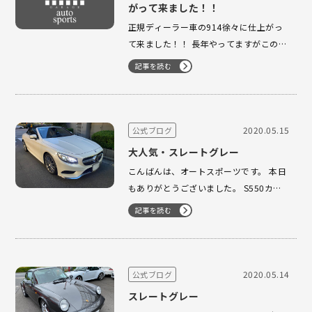
がって来ました！！
正規ディーラー車の914徐々に仕上がっ
て来ました！！ 長年やってますがこの辺
が嬉しい瞬間なんですよ！！
記事を読む
Facebook…
2020.05.15
公式ブログ
大人気・スレートグレー
こんばんは、オートスポーツです。 本日
もありがとうございました。 S550カブ
リオレ スワロフスキーがアクセントにな
記事を読む
り かっこいい一台です。 2018y 2.1万キ
ロになります。 アップ前に大人気になっ
てしまいました。 本日、5組のお客様よ
り…
2020.05.14
公式ブログ
スレートグレー