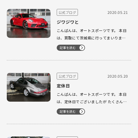
入院しました。 4〜5お預かり8万円位で
修理可能です。 お困…
2020.05.21
公式ブログ
ジワジワと
こんばんは、オートスポーツです。 本日
は、買取にて茨城県に行ってまいりまし
た。 とても大切にされた一台が入庫致し
記事を読む
ました。 ありがとうございます
近日
中にブログに登場！？ よろしくお願い致
します。 2018y GT3 MTが大幅にプラス
ダウ…
2020.05.20
公式ブログ
定休日
こんばんは、オートスポーツです。 本日
は、定休日でございましたが たくさんの
お問い合わせを頂きました。 ありがとう
記事を読む
ございます。 ダントツでスレートグレー
人気でございます。 状態の良さは、写真
からも伝わってきます。 是非、よろしく