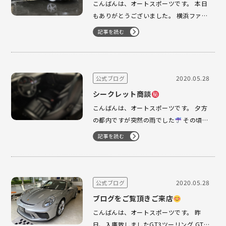
こんばんは、オートスポーツです。 本日
もありがとうございました。 横浜ファク
トリーには、ご予約を頂いてました D様
記事を読む
がいらしゃいました。 ありがとうござい
ました。 しっかりメンテナンスされてき
た車両でございます。 是非、よろしくお
願い致します。 本日、…
2020.05.28
公式ブログ
シークレット商談
こんばんは、オートスポーツです。 夕方
の都内ですが突然の雨でした
その頃、
六本木の駐車場にてシークレット商談
記事を読む
が始まってました。 Dr.M様 お仕事でお
疲れのところありがとうございました。
在庫として掲載され…
2020.05.28
公式ブログ
ブログをご覧頂きご来店
こんばんは、オートスポーツです。 昨
日、入庫致しましたGT3ツーリング GT