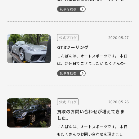
シルバーがショールームに展示されまし
記事を読む
た。 展示して数分するとお客様がいらっ
しゃいまささた。 昨日のブログをご覧頂
いてのご来店でした。 ありがとうござい
ました。 週末にも2組のお客様…
2020.05.27
公式ブログ
GT3ツーリング
こんばんは、オートスポーツです。 本日
は、定休日でござましたが たくさんのお
問い合わせを頂きありがとうございまし
記事を読む
た。 本日入庫のイチオシは、GT3ツーリ
ング GTシルバーになります。 フロント
リフトも付いており最高の状態でござい
ます。 お探しのお客様は、お早目に0…
2020.05.26
公式ブログ
買取のお問い合わせが増えてきま
した。
こんばんは、オートスポーツです。 本日
もたくさんのお問い合わせを頂きまして