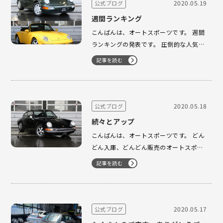
お願い致します。 ※オ…
2020.05.19
公式ブログ
週間ランキング
こんばんは、オートスポーツです。 週間
ランキングの発表です。 圧倒的な人気で
第一が93y 964 スレートグレーでござい
記事を読む
ます。アップ後すぐにお問い合わせを頂
き 本日だけで30件近いお問い合わせを頂
きました。 ありがとうございます。 2
位 91y 964 オーク…
2020.05.18
公式ブログ
続々とアップ
こんばんは、オートスポーツです。 どん
どん入庫、どんどん販売のオートスポー
ツ！！ 911T 入庫致しました！！ お探し
記事を読む
の方は、是非
程度に自信ありの93y ス
レートグレーがアップされました。 先日
のパナメーラのリヤバンパー…
2020.05.17
公式ブログ