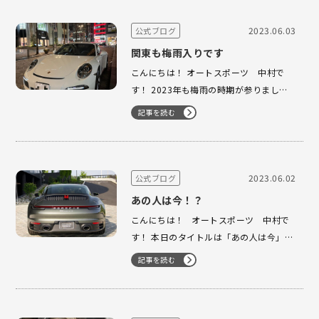
発売は6月7日になりますので是非チェッ
クしてみて下さい！ そ…
2023.06.03
公式ブログ
関東も梅雨入りです
こんにちは！ オートスポーツ 中村で
す！ 2023年も梅雨の時期が参りまし
た！ ドライブ好きには苦痛な日々の始ま
記事を読む
りですね… 私も個人的にポルシェを所
有しておりますが 基本的に雨の日はポル
シェには乗りません。 皆様は如何でしょ
うか？ &nb…
2023.06.02
公式ブログ
あの人は今！？
こんにちは！ オートスポーツ 中村で
す！ 本日のタイトルは「あの人は今」で
すが、 何の事かと言いますとポルシェを
記事を読む
転売目的で 購入され納車直後に転売をさ
れておりました 方々のその後が気になっ
て来てしまったのと、 元気にされている