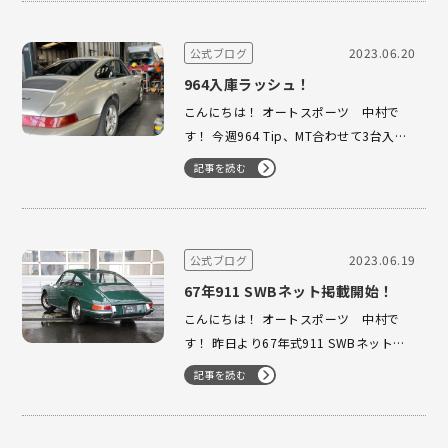
が実施され交通規制が掛かる為 オートス
ポーツ東麻布ショールーム 横浜ファクト
リー共に臨時休業とさせて頂…
2023.06.20
公式ブログ
964入庫ラッシュ！
こんにちは！ オートスポーツ 中村で
す！ 今週964 Tip、MT合わせて3台入庫
致しました！！ 先ずはTipから ・ツェル
記事を読む
マットシルバー ・スレートグレーメタリ
ック スレートグレーメタリックに関しま
しては 前回入庫した際はネット掲載前に
ご成…
2023.06.19
公式ブログ
67年911 SWBネット掲載開始！
こんにちは！ オートスポーツ 中村で
す！ 昨日より67年式911 SWBネット掲
載開始 致しました！ 約60年前に販売さ
記事を読む
れました希少な車両と なります！！
1963年から1973年まで作られた901型
をナローと呼びますが、901型は1968年