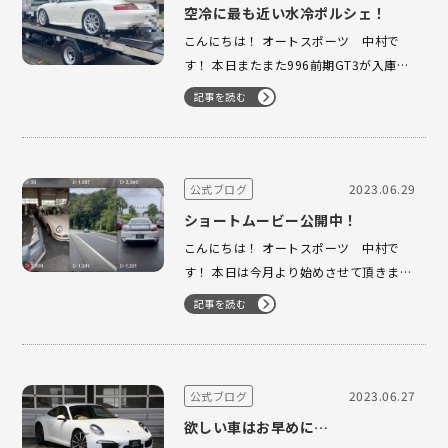
空冷に最も近い水冷ポルシェ！
こんにちは！ オートスポーツ 中村で
す！ 本日またまた996前期GT3が入庫致
しました！ 希少な996GT前期GT3ですが
記事を読む
今年に入って 4台目の取り扱いとなりま
す！ 水冷の中でもGT系の買取は特に頑
張らせて 頂いておりますので売却の際は
是非オートスポーツまでご相談…
2023.06.29
公式ブログ
ショートムービー公開中！
こんにちは！ オートスポーツ 中村で
す！ 本日は今月より始めさせて頂きまし
た インスタグラムアカウントのご紹介に
記事を読む
なります！ こちらのアカウントはリール
動画投稿専門の アカウントになります。
基本的に当店在庫車両の内外装、 エンジ
ンサウンド、走行シーン…
2023.06.27
公式ブログ
欲しい車はお早めに…