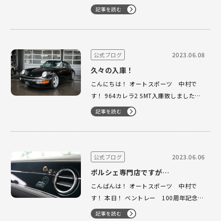
993カレラTip エアロバージョンが入庫
記事を読む
致しました！ 走行距離4.3万キロと低走
行車両となって おります！ 車両詳細に
関しましては近日中にご紹介さ…
2023.06.08
公式ブログ
久々の入庫！
こんにちは！ オートスポーツ 中村で
す！ 964カレラ2 5MT入庫致しました！
久々の入庫嬉しいですね〜。 空冷ポルシ
記事を読む
ェを長年販売して参りました当店 でも入
庫はかなり減って来まして一台一台が 希
少な車両になって来まして買うことも 難
しくなって来まし…
2023.06.06
公式ブログ
ポルシェ専門店ですが…
こんばんは！ オートスポーツ 中村で
す！ 本日！ ベントレー 100周年記念モ
デル コンチネンタルGT ナンバー9エディ
記事を読む