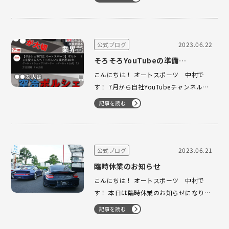
つけば中古車市場に掲載されいる 718ケ
イマンGT4が残り僅か5台となって 参り
ました！ 少し前までは中古車市場に20台
近く掲載 されており…
2023.06.22
公式ブログ
そろそろYouTubeの準備…
こんにちは！ オートスポーツ 中村で
す！ 7月から自社YouTubeチャンネルに
て 動画アップ開始予定なのでそろそろ準
記事を読む
備を しなければな〜と焦って来ておりま
す。笑 徐々に準備を始めて少しでも早く
動画アップ 出来るように動いて行きま
す…。 またグーネットチャン…
2023.06.21
公式ブログ
臨時休業のお知らせ
こんにちは！ オートスポーツ 中村で
す！ 本日は臨時休業のお知らせになりま
す。 6月24日(土) オートスポーツ横浜フ
記事を読む
ァクトリーヴァンセプト 周りが道路工事