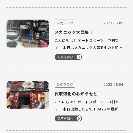
ション 入庫致しました！ Mullinerがハン
ドメイドで世界限定100台を生産致しま
した大変希少な車両になります！ …
2023.06.05
公式ブログ
メカニック大募集！
こんにちは！ オートスポーツ 中村で
す！ 本日はメカニック大募集中のお知ら
せに なります！ ポルシェ整備歴30年以
記事を読む
上のベテランメカニックが在籍している
オートスポーツで働きませんか？ 現在在
籍しているメカニックは3名全員10年以
上在籍しております！ 基本的に残業禁止
2023.06.04
公式ブログ
とな…
買取強化のお知らせと
こんにちは！ オートスポーツ 中村で
す！ 本日出勤したら911 DAYS の最新刊
が 届いておりました！ 2桁ナンバーの
記事を読む
356とレトロな雰囲気の ガレージがマッ
チしていて目を引かれてしまいました！