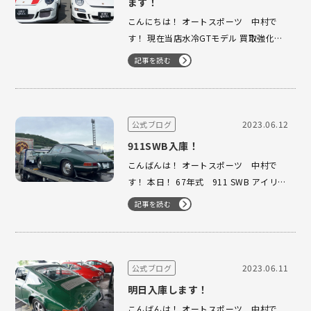
ます！
こんにちは！ オートスポーツ 中村で
す！ 現在当店水冷GTモデル 買取強化中
でございます！！ 996〜991まで積極的
記事を読む
に高価買取中ですので 是非売却をご検討
中の方はオートスポーツまで ご相談下さ
いませ！！ 最後に！ 昨日入庫…
2023.06.12
公式ブログ
911SWB入庫！
こんばんは！ オートスポーツ 中村で
す！ 本日！ 67年式 911 SWB アイリッ
シュグリーン 入庫致しました！ 詳細は
記事を読む
近日中にご紹介させて頂きますので お楽
しみに！！…
2023.06.11
公式ブログ
明日入庫します！
こんばんは！ オートスポーツ 中村で