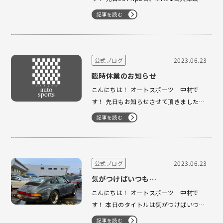
まして 現在964在庫が4台となりまし
記事を読む
た！ この内の3台は出戻り車両となって
おり 大変有り難い限りでございます！
そんな964ご紹介させて頂きます。 1台
目…
2023.06.23
公式ブログ
臨時休業のお知らせ
こんにちは！ オートスポーツ 中村で
す！ 先日もお知らせさせて頂きました
が、 明日6月24日はオートスポーツ横浜
記事を読む
ファクトリー周辺の道路工事の関係でオ
ートスポーツ、 ヴァンセプト共に臨時休
業とさせて頂きますので宜しくお願い致
します。
2023.06.23
公式ブログ
気がつけばいつも…
こんにちは！ オートスポーツ 中村で
す！ 本日のタイトルは気がつけばいつ
も… ですが、何の事かと言いますと 気が
記事を読む