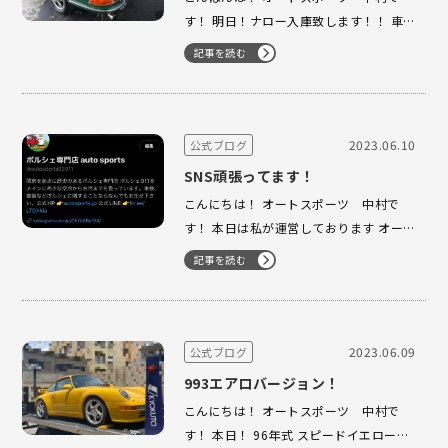
す！ 明日！ナロー入庫致します！！ 車
両引き取り次第ブログにてご紹介させて
記事を読む
頂きますのでお楽しみに！ ※ 写真はイ
メージです…
2023.06.10
公式ブログ
SNS頑張ってます！
こんにちは！ オートスポーツ 中村で
す！ 本日は私が運営しております オー
トスポーツSNSをご紹介させて頂きま
記事を読む
す！ 先ずは、 ツイッターになります！
去年の5月から頑張って投稿しておりま
す！
https://twitter.com/autosports039…
2023.06.09
公式ブログ
993エアロバージョン！
こんにちは！ オートスポーツ 中村で
す！ 本日！ 96年式 スピードイエロー