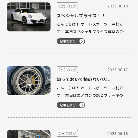
にホイール ベー…
2023.06.18
公式ブログ
スペシャルプライス！！
こんにちは！ オートスポーツ 中村で
す！ 本日スペシャルプライス車両のご案
内に なります！ 新着入庫車両になりま
記事を読む
すがスペシャルプライス でのご案内にな
ります！ 991前期 走行距離約3.9万キ
ロと低走行車両に なりますが車両本体価
格788万円でご案内 …
2023.06.17
公式ブログ
知っておいて損のない話し
こんにちは！ オートスポーツ 中村で
す！ 本日はエアコンの話とブレーキの話
しを させて頂きます！ 先ずはエアコン
記事を読む
から！ 梅雨の時期などにあるあるの症状
ですが、 水冷車両のエアコンから風が出
なくなる症状！ 経験された事がいらっし
ゃる方も多いのでは ないで…
2023.06.16
公式ブログ