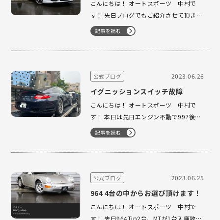
こんにちは！ オートスポーツ 中村で
す！ 先日ブログでもご紹介させて頂きま
した 991前期ですが大変有り難い事にネ
記事を読む
ット掲載 直後にお問合せを頂きご成約頂
きました！ ありがとうございます！ 人
気のある車両や掲載されたタイミングで
たまたま同じ車両、仕様を探して…
2023.06.26
公式ブログ
イグニッションスイッチ故障
こんにちは！ オートスポーツ 中村で
す！ 本日は先日エンジン不動で997後期
を お預かりさせて頂いたお話しをさせて
記事を読む
頂きます！ 先ず結論から言いますと軽症
ではあったの ですが、どんな症状かと言
いますと 鍵穴にキーを挿しキーを回して
も イグニッションオンにもなら…
2023.06.25
公式ブログ
964 4台の中からお選び頂けます！
こんにちは！ オートスポーツ 中村で
す！ 先日964Tip2台、MTが1台入庫致し