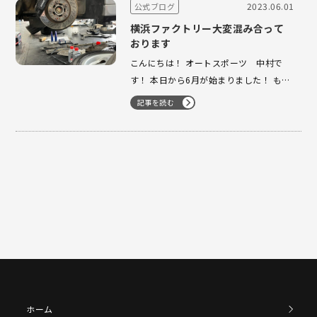
か心配になって来て…
2023.06.01
公式ブログ
横浜ファクトリー大変混み合って
おります
こんにちは！ オートスポーツ 中村で
す！ 本日から6月が始まりました！ もう
夏じゃないか？ と思うような日々が続い
記事を読む
ておりますが、 大変有り難い事にたくさ
んのご成約車両の整備を始め整備依頼、
車検依頼を頂き 横浜ファクトリーを常に
フル稼働な日々が 続いております…
ホーム