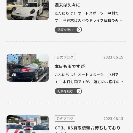
週末は久々に
こんにちは！ オートスポーツ 中村で
す！ 今週末は久々のドライブ日和の天気
と なっております！ 個人的にも1ヶ月近
記事を読む
くポルシェを動かせて いないのでそろそ
ろ動かさないとな〜と 思っており週末は
仕事なので通勤に使って少し走らせよう
かと悩んでおります。 …
2023.06.15
公式ブログ
本日も雨ですが
こんにちは！ オートスポーツ 中村で
す！ 本日も雨ですが、 遠方のお客様の
車両トラブルで車両引取りを して参りま
記事を読む
した。 遠方のお客様なので陸送費もそれ
なりに 掛かってしまうので近場のショッ
プでの 整備をオススメさせて頂きました
が、 陸送費が掛か…
2023.06.13
公式ブログ
GT3、RS買取依頼お待ちしており