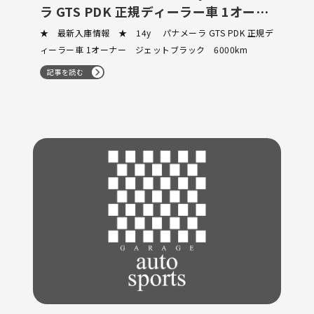
ラ GTS PDK 正規ディーラー車 1オーナ
ー ジェットブラック 6000km
★ 最新入庫情報 ★ 14y パナメーラ GTS PDK 正規デ
ィーラー車 1オーナー ジェットブラック 6000km
記事を読む