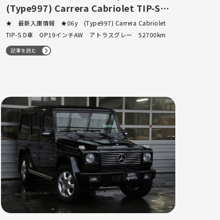
(Type997) Carrera Cabriolet TIP-S D
車 OP19インチAW アトラスグレ
★ 最新入庫情報 ★06y (Type997) Carrera Cabriolet
ー 52700km
TIP-S D車 OP19インチAW アトラスグレー 52700km
記事を読む