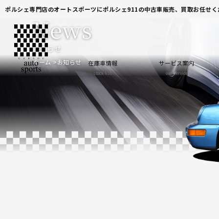
ポルシェ専門店のオートスポーツにポルシェ911の中古車販売、買取お任せく
News
お知らせ
ホーム
お知らせ
在庫車情報
サービス案内
stock list
our service