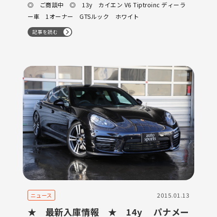
GTSルック ホワイト
◎ ご商談中 ◎ 13y カイエン V6 Tiptroinc ディーラ
ー車 1オーナー GTSルック ホワイト
記事を読む
2015.01.13
ニュース
★ 最新入庫情報 ★ 14y パナメー