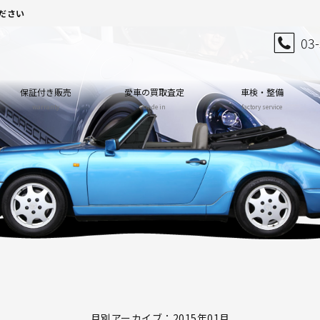
ださい
03
保証付き販売
愛車の買取査定
車検・整備
warranty
trade in
factory service
月別アーカイブ：2015年01月