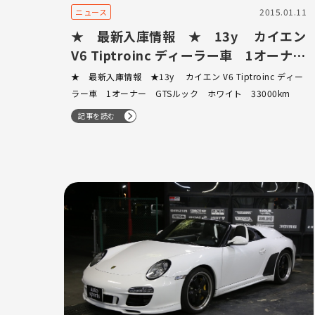
2015.01.11
ニュース
★ 最新入庫情報 ★ 13y カイエン
V6 Tiptroinc ディーラー車 1オーナ
ー GTSルック ホワイト 33000km
★ 最新入庫情報 ★13y カイエン V6 Tiptroinc ディー
ラー車 1オーナー GTSルック ホワイト 33000km
記事を読む