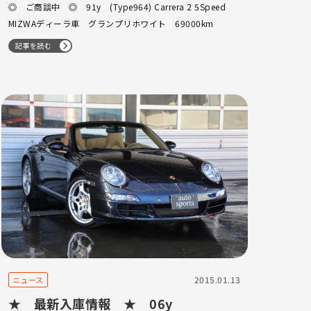
車 グランプリホワイト
◎ ご商談中 ◎ 91y (Type964) Carrera 2 5Speed
MIZWAディーラ車 グランプリホワイト 69000km
記事を読む
2015.01.13
ニュース
★ 最新入庫情報 ★ 06y