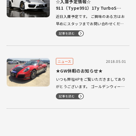
☆入庫予定情報☆
911（Type991）17y TurboS
Cabriolet PCCB PDCC ツートンレ
近日入庫予定です。 ご興味のある方はお
ザーインテリア
早めにスタッフまでお問い合わせくださ
いませ！！
記事を読む
2018.05.01
ニュース
★GW休暇のお知らせ★
いつも弊社HPをご覧いただきましてあり
がとうございます。 ゴールデンウィーク
休暇としまして2日（水）～４日（金）
記事を読む
まで お休みさせていただきます。 緊急の
際はご連絡くださいませ。 よろしくお願
い申し上げます。 スタッフ一同