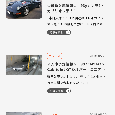
☆最新入庫情報☆ 93yカレラ2・
カブリオレ黒！！
本日入荷！！ＵＰ間近の９６４カブリ
オレ黒！！ お探しの方は、ＵＰ前にオー
トスポーツまで！！ ＴＥＬ03-3224-
記事を読む
1121！！
2018.05.21
ニュース
☆入庫予定情報☆ 997CarreraS
Cabriolet GTシルバー ココアイ
ンテリア 17800km
近日入庫いたします。 詳しくはスタッフ
までお問い合わせください！
記事を読む
2018.05.20
ニュース