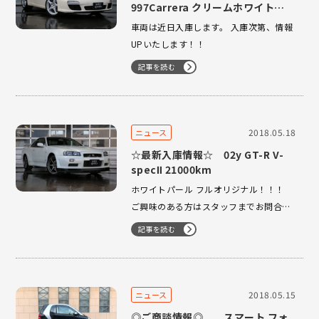
997Carrera クリームホワイト
RHDベージュインテリア
車両は近日入庫します。 入庫次第、情報
UPいたします！！
記事を読む
2018.05.18
ニュース
☆最新入庫情報☆ 02y GT-R V-
specⅡ 21000km
ホワイトパール フルオリジナル！！！
ご興味のある方はスタッフまでお問合せ
くださいませ！！
記事を読む
2018.05.15
ニュース
◎ご商談情報◎ スマート フォ