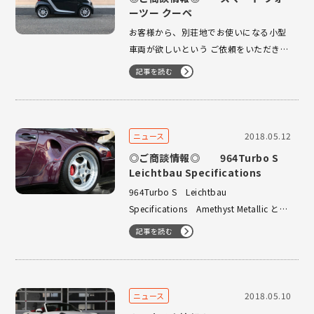
ーツー クーペ
お客様から、別荘地でお使いになる小型
車両が欲しいという ご依頼をいただき、
入手しました！ これで気軽に移動ができ
記事を読む
ると思います。 B様、ありがとうござい
ます。 ご納車まで少々お待ちくださいま
せ！！ オートスポーツではメーカー、
車種を…
2018.05.12
ニュース
◎ご商談情報◎ 964Turbo S
Leichtbau Specifications
964Turbo S Leichtbau
Specifications Amethyst Metallic とて
つもなく希少なお車、ご購入いただきま
記事を読む
した！ ご提供頂いたお客様、誠にあり
がとうございます！！ ご購入いただいた
お客様、この度は誠にありがとうござい
ます…
2018.05.10
ニュース