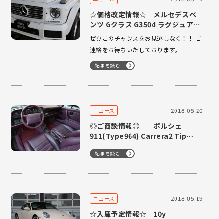
☆価格改定情報☆ メルセデスベ
ンツ Gクラス G350d ラグジュアリ
ーPKG サイドビューカメラ 1オー
ぜひこのチャンスをお見逃しなく！！ ご
ナー
連絡をお待ちいたしております。
記事を読む
2018.05.20
ニュース
◎ご商談情報◎ ポルシェ
911(Type964) Carrera2 Tip
92Model マゼンタインテリア
記事を読む
2018.05.19
ニュース
☆入庫予定情報☆ 10y