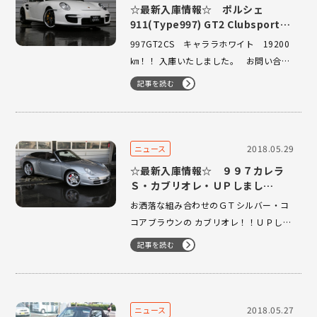
☆最新入庫情報☆ ポルシェ
911(Type997) GT2 Clubsports
08Model PCCB 6Speed
997GT2CS キャララホワイト 19200
㎞！！ 入庫いたしました。 お問い合わ
せのご連絡、お待ちいたしております。
記事を読む
2018.05.29
ニュース
☆最新入庫情報☆ ９９７カレラ
Ｓ・カブリオレ・ＵＰしまし
た！！
お洒落な組み合わせのＧＴシルバー・コ
コアブラウンの カブリオレ！！ＵＰしま
した！！ 走行も1万キロ台の特選車！！
記事を読む
ＵＰ早々ですが 沢山のお客様にご覧頂き
まして、誠にありがとうございます！！
当店イチオシの一台をお早めに！！
2018.05.27
ニュース