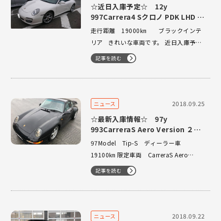
☆近日入庫予定☆ 12y
997Carrera4 Sクロノ PDK LHD 低
走行
走行距離 19000㎞ ブラックインテ
リア きれいな車両です。 近日入庫予定
でございますのでご期待くださいませ！
記事を読む
2018.09.25
ニュース
☆最新入庫情報☆ 97y
993CarreraS Aero Version ２ケ
タナンバー
97Model Tip-S ディーラー車
19100㎞ 限定車両 CarreraS Aero
Version バリオラムエンジン、２ケタナ
記事を読む
ンバーの極上車両です！！ 掲載準備中
でございます。 お探しの方はお早めにお
問い合わせくださいませ！ 03-3224-
1121…
2018.09.22
ニュース