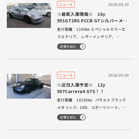
2018.09.10
ニュース
☆最新入庫情報☆ 16y
991GT3RS PCCB GTシルバーメタ
リック
走行距離 1100㎞ スペシャルカラーエ
クステリア、 レザーインテリア、
PCCB、LEDヘッドライト、フロントリフ
記事を読む
ト、 Sクロノ、クルーズコントロール、
ロールゲージ無し、 オプション多数、
低走行車入庫いたしました。 03-3224-
1121までお早目…
2018.09.09
ニュース
☆近日入庫予定☆ 12y
997Carrera4 GTS！！
走行距離 10100㎞ バサルトブラック
メタリック、LHD、スポーツシート、シ
ートヒーター PDK、スポーツクロノ、
記事を読む
PC整備多数！ 近日入庫いたします。 な
かなか入庫しないめずらしい車両でござ
います。 お探しの…