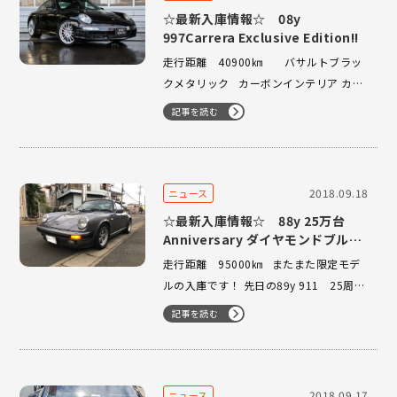
☆最新入庫情報☆ 08y
997Carrera Exclusive Edition!!
走行距離 40900㎞ バサルトブラッ
クメタリック カーボンインテリア カー
ボン製 Tip-Sセレクターレバー・パーキ
記事を読む
ングブレーキレバー カーボンドアエント
リーガード（Exclusive Editionロゴ 発
光式） 掲載準備中でござ…
2018.09.18
ニュース
☆最新入庫情報☆ 88y 25万台
Anniversary ダイヤモンドブルー
メタリック
走行距離 95000㎞ またまた限定モデ
ルの入庫です！ 先日の89y 911 25周年
モデルに引き続き、 今度は88y 911 25
記事を読む
万台記念モデルでございます。 エクステ
リア、インテリア共に特別カラー・仕様
です。ぜひご覧ください！ …
2018.09.17
ニュース