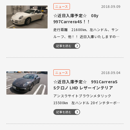
2018.09.09
ニュース
☆近日入庫予定☆ 08y
997Carrera4S！！
走行距離 21600㎞、左ハンドル、サン
ルーフ、他！！ 近日入庫いたしますので
気になる方、お問合せお待ちいたしてお
記事を読む
ります。 03-3224-1121までお電話くだ
さいませ！
2018.09.04
ニュース
☆近日入庫予定☆ 991CarreraS
Sクロノ LHD レザーインテリア
アンスラサイトブラウンメタリック
15500㎞ 左ハンドル 20インチターボホ
イール、ブラックレザーインテリア、Sク
記事を読む
ロノ他 近日入庫いたします。 お問合せ
お待ちいたしております。 03-3224-