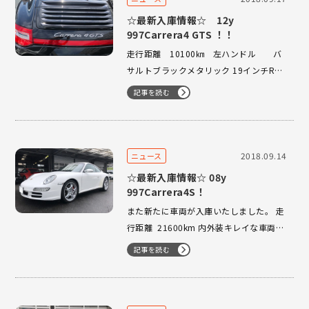
☆最新入庫情報☆ 12y
997Carrera4 GTS ！！
走行距離 10100㎞ 左ハンドル バ
サルトブラックメタリック 19インチRS
スパイダーホイール（センターロック
記事を読む
式） アルカンターラステアリング・リア
センターコンソールリッド・ドアポケッ
トリッド PDK、Sクロノ、スポーツエグ
ゾースト、PASM、ダイナミックコーナ
2018.09.14
ニュース
ーリングライト …
☆最新入庫情報☆ 08y
997Carrera4S！
また新たに車両が入庫いたしました。 走
行距離 21600km 内外装キレイな車両で
ございます。 掲載準備中ですので、気
記事を読む
になられた方はお問合せ下さいませ。お
待ちいたしております！