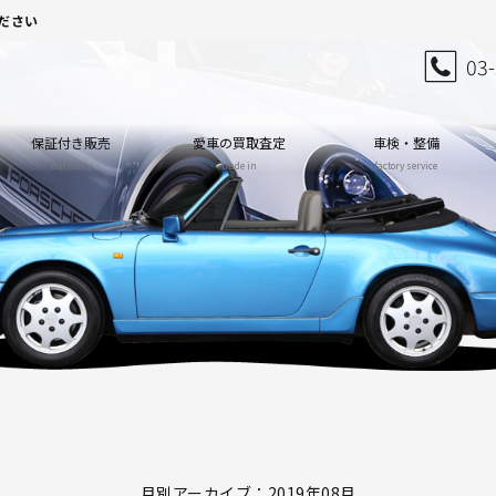
ださい
03
保証付き販売
愛車の買取査定
車検・整備
warranty
trade in
factory service
月別アーカイブ：2019年08月