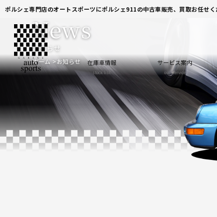
ポルシェ専門店のオートスポーツにポルシェ911の中古車販売、買取お任せく
News
お知らせ
ホーム
お知らせ
在庫車情報
サービス案内
stock list
our service