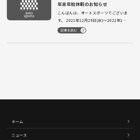
年末年始休暇のお知らせ
こんばんは、オートスポーツでございま
す。 2021年12月29日(水)～2022年1月5
日(水)まで、 年末年始休暇の為お休みを
記事を読む
いただきます。 6日(木)より通常営業にて
更に買取強化をしていきたいと思ってお
りますのでドシドシご連絡お待ちしおり
ます♪ また、1年間ありがとうござ…
ホーム
ニュース