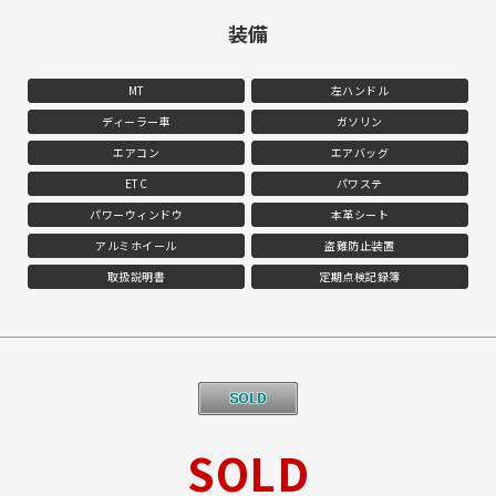
装備
MT
左ハンドル
ディーラー車
ガソリン
エアコン
エアバッグ
ETC
パワステ
パワーウィンドウ
本革シート
アルミホイール
盗難防止装置
取扱説明書
定期点検記録簿
SOLD