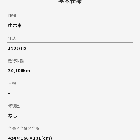
基本仕様
種別
中古車
年式
1993/H5
走行距離
30,106km
車検
-
修復歴
なし
全長×全幅×全高
424×166×131(cm)