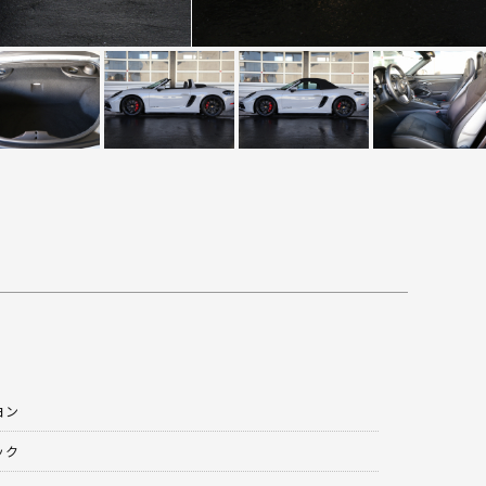
ヨン
ック