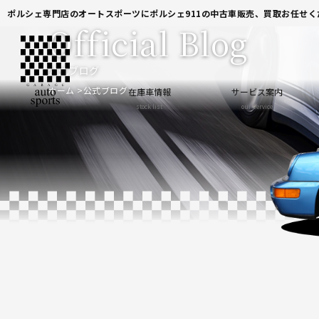
ポルシェ専門店のオートスポーツにポルシェ911の中古車販売、買取お任せく
Official Blog
公式ブログ
ホーム
公式ブログ
在庫車情報
サービス案内
stock list
our service