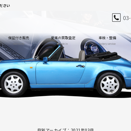
ださい
03
保証付き販売
愛車の買取査定
車検・整備
warranty
trade in
factory service
月別アーカイブ：2021年03月