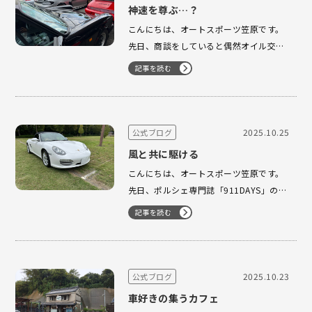
る空冷964が、…
神速を尊ぶ…？
こんにちは、オートスポーツ笠原です。
先日、商談をしていると偶然オイル交換
でいらしていたお客様も商談車両に興味
記事を読む
を持たれたらしく、同じ車両を複数のお
客様で争う現場を初めて見ることとなり
ました。 お客様からオーダーを受けてか
ら生産する新車とは異なり、中古車は全
2025.10.25
公式ブログ
く同じ個体がほぼほぼ存在しないため、
風と共に駆ける
…
こんにちは、オートスポーツ笠原です。
先日、ポルシェ専門誌「911DAYS」の写
真撮影に参加いたしました。 撮影は2日
記事を読む
間にわたって行われ、弊社からは718ボ
クスターGTS4.0と987ボクスターにて参
加させていただきました。 撮影日はあい
にくの空模様ではありましたが、雨の合
2025.10.23
公式ブログ
間を縫って無…
車好きの集うカフェ