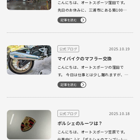
こんにちは、オートスポーツ窪田です。
先日のお休みに、三浦市にある築100年
の蔵をリノベーションして作られた「リ
記事を読む
バイバルカフェ」さんへ行ってきまし
た。 当日はあいにくの雨でしたが、その
おかげもあってか店内は落ち着いた雰囲
気。お店の方によると、普段は平日（特
2025.10.19
公式ブログ
に水曜日）や土日はかなり混雑するそう
マイバイクのマフラー交換
です…
こんにちは、オートスポーツの窪田で
す。 今日は仕事とは少し離れますが、個
人的に嬉しかったバイクの話をひとつ。
記事を読む
先月、通勤で使っている CB250R のマフ
ラーを、モリワキのネオクラシックに交
換しました。 交換前はスーパーカブのよ
うにとても静かなサウンドでしたが、い
2025.10.18
公式ブログ
まは低音の効いた重厚な音に変わり、…
ポルシェのルーツは？
こんにちは、オートスポーツ笠原です。
仕事中にふと「ポルシェのエンブレムの