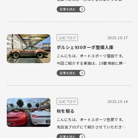
由来ってなんだろう？」と気になり調べ
記事を読む
てみたところ、ポルシェ本社のあるシュ
トゥットガルト市の公式紋章の馬と、こ
れまたポルシェ本社のあるバーデン=ヴ
ェルテンベルク州の紋章から鹿の角、赤
2025.10.17
公式ブログ
と黒のボーダー模様が知性、金色が大地
ポルシェ930ターボ整備入庫
の豊…
こんにちは、オートスポーツ窪田です。
今回ご紹介する車両は、10数年前に弊社
からご購入いただいたお車です。これま
記事を読む
でにも何台もご購入いただいており、所
有台数は50台以上にもなるコレクターの
お客様になります。 海外でお乗りいただ
いていたのですが、現地の整備環境やガ
2025.10.14
公式ブログ
ソリンの品質の影響で調子を崩して…
秋を駆る
こんにちは、オートスポーツ笠原です。
先日当ブログにて紹介させていただきま
した718スパイダーに加え、今度は981
記事を読む