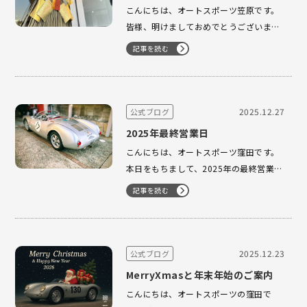
こんにちは、オートスポーツ笠原です。
皆様、明けましておめでとうございま
す。 年末年始の連休、皆様はどのように
記事を読む
お過ごしになられましたか？私は寝正月
を過ごしており、腹部周りが気になる今
日この頃です… さて、本日よりオートス
ポーツ並びに横浜ファクトリー ヴァンセ
2025.12.27
公式ブログ
プトは通常営業を再開しており…
2025年最終営業日
こんにちは、オートスポーツ窪田です。
本日をもちまして、2025年の最終営業日
となります。本年も一年、大変お世話に
記事を読む
なりました。 最終営業日の本日も、ご納
車・査定・整備と、ありがたいことに大
変忙しく営業させていただいておりま
す。 また本日は、店長のHが名古屋まで
2025.12.23
公式ブログ
ベック550スパイダーの査定に…
MerryXmasと年末年始のご案内
こんにちは、オートスポーツの窪田で