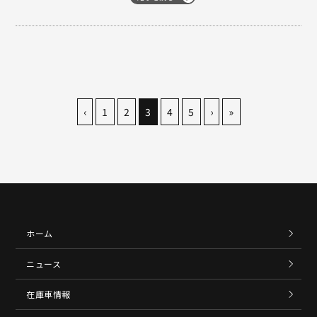
スパイダーが入庫いたしました！🕷 車体
色はガーズレッドで、これからの秋の紅
葉シーズンに映えそうな鮮やかな赤です
ね。 なかなか718と981のスパイダーを
比べ…
‹
1
2
3
4
5
›
»
ホーム
ニュース
在庫車情報