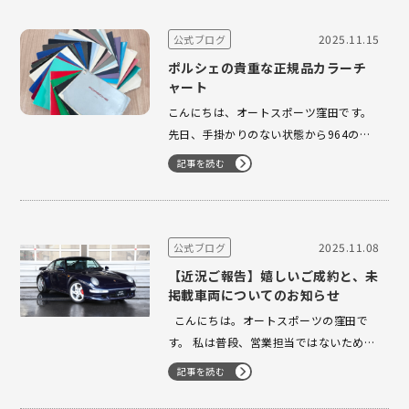
ストビーフ丼、老若男女問わず好きなカ
レーなど様々な料理を食べることがで
2025.11.15
公式ブログ
き、一人暮らしで偏食気味な私には特に
ポルシェの貴重な正規品カラーチ
あり…
ャート
こんにちは、オートスポーツ窪田です。
先日、手掛かりのない状態から964のボ
ディカラーを調べる機会があったのです
記事を読む
が、どうしても特定できず…そこでメカ
ニックのY氏に尋ねたところ、なんとミ
ツワ時代に営業の方から譲り受けた“当時
のカラーチャート”を見せてくれました！
2025.11.08
公式ブログ
今は車のボディカラーを確認…
【近況ご報告】嬉しいご成約と、未
掲載車両についてのお知らせ
こんにちは。オートスポーツの窪田で
す。 私は普段、営業担当ではないため車
両のご紹介などをあまりしてこなかった
記事を読む
のですが、この1か月ほどの間に
964RS、718ケイマンGT4RS、993ター