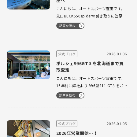
屋へ
こんにちは、オートスポーツ窪田です。
先日BECK550spiderの引き取りに笠原が
行ったのですが、 急遽引き取りしに行く
記事を読む
業務が発生してしまったので代わりに私
が書いてます。 ここで少し小話をひと
つ。昨年のクリスマスカードに
PORSCHE 550 Spiderを使っていたので
2026.01.06
公式ブログ
すが、そのブロ…
ポルシェ996GT３を北海道まで買
取査定
こんにちは、オートスポーツ窪田です。
16年前に弊社より 996型911 GT3 をご
購入いただいた北海道在住のお客様よ
記事を読む
り、このたび「そろそろ次のオーナーへ
託したい」とのお気持ちとともに、ご連
絡をいただきました。 ベストコンディシ
ョンの状態からスタートし、長年にわた
2026.01.05
公式ブログ
り大切に乗り続けてこられた1台…
2026年営業開始…！