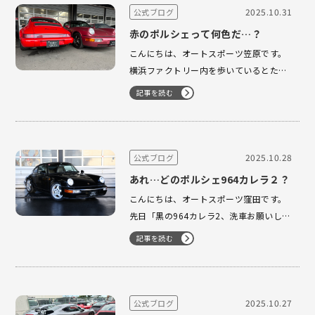
は狭いですが、適度なワインディングと
2025.10.31
公式ブログ
山の景色が楽しめるおすすめの道です。
赤のポルシェって何色だ…？
特にケ…
こんにちは、オートスポーツ笠原です。
横浜ファクトリー内を歩いているとたま
たま964のガーズレッド・ラズベリーレ
記事を読む
ッド(964タルガ)が並んでいました。 レ
ッド・赤色の車と聞くと私はガーズレッ
ドを思い浮かびますが、隣の964タルガ
もレッドと称されてるのは不思議です
2025.10.28
公式ブログ
ね。さらに弊社ブログを遡ってみ…
あれ…どのポルシェ964カレラ２？
こんにちは、オートスポーツ窪田です。
先日「黒の964カレラ2、洗車お願いしま
す」と言われて確認したところ…なんと
記事を読む
黒の964カレラ2だけで 3台 もあるでは
ありませんか！？さらに赤のカレラ2が1
台、カブリオレも入れると 合計5台 の
964が店内に。 どんどん貴重になってい
2025.10.27
公式ブログ