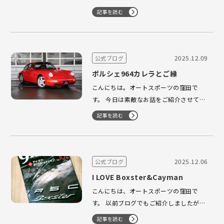
ボの出張査定に向かったのですが、早朝
記事を読む
に飛行機のソフトウェア改修指示で欠航
の連絡が… 急いで長崎行きの便を抑え、
なんとかレンタカーを手配して佐賀県の
お客様のお住まいまでたどり着くことが
2025.12.09
公式ブログ
できました！！ …
ポルシェ964カレラとご縁
こんにちは。オートスポーツの窪田で
す。 今日は素敵なお話をご紹介させてい
ただきます。 10数年前に弊社から964カ
記事を読む
レラをご購入いただいたお客様より、ご
自身の今後のこと踏まえてのご相談をし
たいとご連絡がありました。 長年大切に
お乗りいただいてきたお車で、いまでも
2025.12.06
公式ブログ
気に入っている車だからこれから…
I LOVE Boxster&Cayman
こんにちは、オートスポーツの窪田で
す。 以前ブログでもご紹介しましたが、
ポルシェ専門誌『911DAYS』VOL.102 が
記事を読む