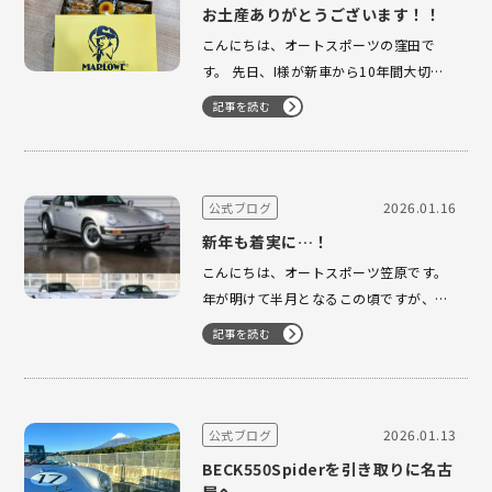
お土産ありがとうございます！！
こんにちは、オートスポーツの窪田で
す。 先日、I様が新車から10年間大切に
お乗りいただいたお車をご売却されるに
記事を読む
あたり、横浜ファクトリーにお預けにな
る前、ご家族で葉山までドライブにお出
かけになりました。 その際、とてもご丁
寧なお土産をお持ちくださり、誠にあり
2026.01.16
公式ブログ
がとうございます。 お気遣いの…
新年も着実に…！
こんにちは、オートスポーツ笠原です。
年が明けて半月となるこの頃ですが、買
取査定のご依頼や在庫車へのお問い合わ
記事を読む
せを多数いただき誠にありがとうござい
ます。 縁あって買取や委託販売にてお車
をお預かりさせていただけたり、在庫車
をお気に入りくださりご成約となったり
2026.01.13
公式ブログ
と新年も幸先のよいスタートとなって
BECK550Spiderを引き取りに名古
お…