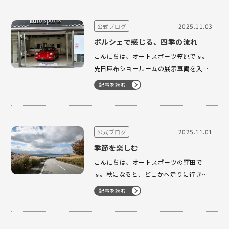
ボ、964カレラ など、たくさんのお客様
にご契約いただき、本当にありがたく、
2025.11.03
公式ブログ
嬉しい気持ちでいっぱいです…
ポルシェで感じる、四季の流れ
こんにちは、オートスポーツ笠原です。
先日麻布ショールームの展示車両を入替
いたしました。 以前より展示させていた
記事を読む
だきましたオーシャンブルーの993ター
ボはありがたいことにご成約となり、新
たにガーズレッドの964カレラ2を展示さ
せていただいております。 秋を連想させ
2025.11.01
公式ブログ
る紅葉のような赤は無機…
季節を楽しむ
こんにちは、オートスポーツの窪田で
す。秋になると、どこかへ走りに行きた
くなりませんか？先日ふと思い立って、
記事を読む
山中湖パノラマ台付近までドライブして
きました。 今回は三国峠から山中湖方面
へ抜けるルートを選びました。少し道幅