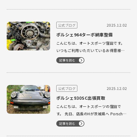
発売されました。今回の号はボクスター
／ケイマン特集となっており、弊社から
も車両を提供し、社長・丸橋が取材を受
けています。 空冷モデルから水冷モデ
2025.12.02
公式ブログ
ル、さらにはRUFまで幅広…
ポルシェ964ターボ納車整備
こんにちは、オートスポーツ窪田です。
いつもご利用いただいているお得意様よ
り、この度 ポルシェ 964 ターボ をご購
記事を読む
入いただきました。今回の整備・点検は
Yメカニック が担当しています。 早速点
検したところ、車両からわずかにガソリ
ンの臭いがしたため調査したところ、燃
2025.12.02
公式ブログ
料ホースの亀裂 に加え、…
ポルシェ930SC出張買取
こんにちは、オートスポーツの窪田で
す。 先日、店長のHが茨城県へ Porsche
930SC の査定に伺いました。今回のお車
記事を読む
は、オーナーであるお父様が大切に乗ら
れていた一台。ご逝去に伴い、ご家族が