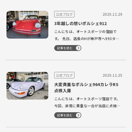
売却を検討されているとのことで、私た
ちもそのお気持ちに寄り添いながら、し
2025.11.29
公式ブログ
っかりと査定をさせていただきま…
3年越しの想いポルシェ912
こんにちは、オートスポーツの窪田で
す。 先日、店長のHが神戸市へ993ター
ボの納車に伺った際、近くに912を所有
記事を読む
されているお客様がいらっしゃるという
情報をいただきました。そのオーナー様
は「買取も委託販売も希望していない」
とのことでしたが、実は当店には3年間
2025.11.25
公式ブログ
もの間、ナローポルシェを探し続けてい
大変貴重なポルシェ964カレラRS
る…
点検入庫
こんにちは、オートスポーツ窪田です。
今回、非常に貴重な一台が当店に点検で
ご入庫しました。それは…ポルシェ
記事を読む
964RS ライラックグレー！ あまり市場
に出回らない、コレクター垂涎の個体で