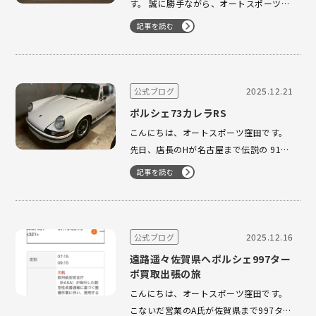
す。 誠に勝手ながら、オートスポーツシ
ョールームオートスポーツ横浜ファクト
記事を読む
リー ヴァンセプト は、 2025年12月28
日（日）〜2025年1月4日（日） の期
間、年末年始休業とさせていただきま
す。 2025年1月5日（月）よりオートス
2025.12.21
公式ブログ
ポーツ、オートスポーツ横…
ポルシェ73カレラRS
こんにちは、オートスポーツ窪田です。
先日、店長のHが名古屋まで伝説の 911
カレラRSツーリング、通称「ナナサンカ
記事を読む
レラ」の買取査定に行ってまいりまし
た。 日本に正規輸入されたのはわずか13
台のみという、非常に希少なお車です。
そのような貴重な一台の査定をご依頼い
2025.12.16
公式ブログ
ただけたことを、大変光栄に…
遠路遥々佐賀県へポルシェ997ター
ボ買取出張の旅
こんにちは、オートスポーツ窪田です。
こないだ営業のA氏が佐賀県まで997ター