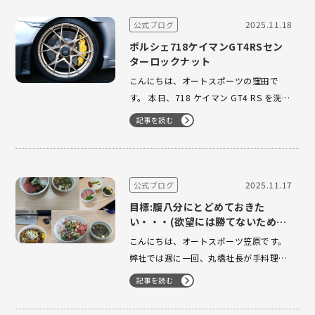
す。写真では伝わりにくいかもしれませ
んが、実車のボディカラーは淡いパープ
2025.11.18
公式ブログ
ル系のライラックグレーで、控えめな…
ポルシェ718ケイマンGT4RSセン
ターロックナット
こんにちは、オートスポーツの窪田で
す。 本日、718 ケイマン GT4 RS を洗車
していた際に、ふとホイールロックボル
記事を読む
トの締め付けトルクが気になり、通りす
がりのメカニック・M氏に確認してみま
した。すると驚きの数値—— 600N・
m（約60kg） とのこと！ 一般的なポル
2025.11.17
公式ブログ
シェ車両では、 …
目標:腹八分にとどめておきた
い・・・(欲望には勝てないため満
腹)
こんにちは、オートスポーツ笠原です。
弊社では週に一回、丸橋社長が手料理を
振る舞うお昼ご飯会が開かれておりま
記事を読む
す。 新鮮な魚介をふんだんに使った海鮮
丼や、肉の旨みがギュッと詰まったロー