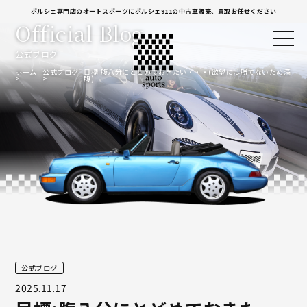
ポルシェ専門店のオートスポーツにポルシェ911の中古車販売、買取お任せください
Official Blog
公式ブログ
ホーム
公式ブログ
目標:腹八分にとどめておきたい・・・(欲望には勝てないため満
腹)
公式ブログ
2025.11.17