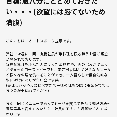
目標:腹八分にとどめておきた
い・・・(欲望には勝てないため
満腹)
こんにちは、オートスポーツ笠原です。
弊社では週に一回、丸橋社長が手料理を振る舞うお昼ご飯会
が開かれております。
新鮮な魚介をふんだんに使った海鮮丼や、肉の旨みがギュッ
と詰まったローストビーフ丼、老若男女問わず好きなカレーな
ど様々な料理を食べることができ、一人暮らしで偏食気味な
私には特にありがたい会です笑
(美味しいがゆえに食べすぎて午後の仕事の際に眠気がでてし
まうのが玉に瑕ですが…)
また、同じメニューであっても材料を変えてみたり調理方法や
調理器具を変えてみたりと、社長の工夫に毎週驚かされてば
かりです…