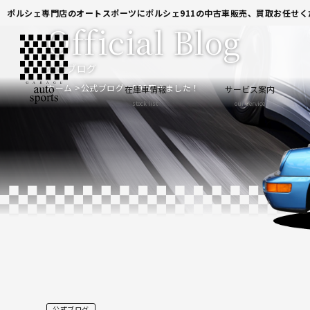
ポルシェ専門店のオートスポーツにポルシェ911の中古車販売、買取お任せく
Official Blog
公式ブログ
ホーム
公式ブログ
993磨きました！
在庫車情報
サービス案内
stock list
our service
公式ブログ