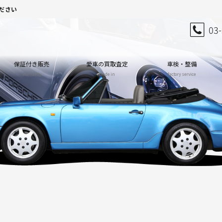
ださい
03
保証付き販売
愛車の買取査定
車検・整備
warranty
trade in
factory service