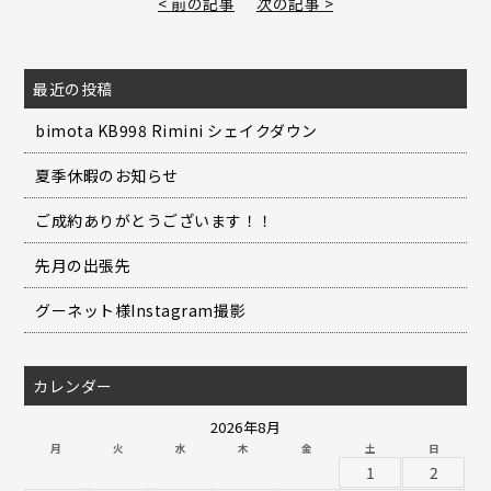
< 前の記事
次の記事 >
最近の投稿
bimota KB998 Rimini シェイクダウン
夏季休暇のお知らせ
ご成約ありがとうございます！！
先月の出張先
グーネット様Instagram撮影
カレンダー
2026年8月
月
火
水
木
金
土
日
1
2