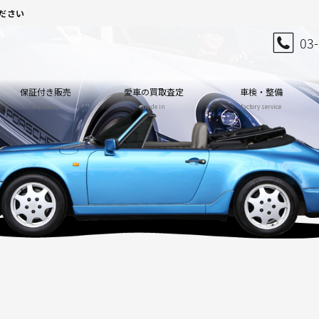
ださい
03
保証付き販売
愛車の買取査定
車検・整備
warranty
trade in
factory service