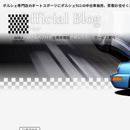
ポルシェ専門店のオートスポーツにポルシェ911の中古車販売、買取お任せく
Official Blog
公式ブログ
ホーム
公式ブログ
ポルシェが欲しくて
在庫車情報
サービス案内
stock list
our service
公式ブログ