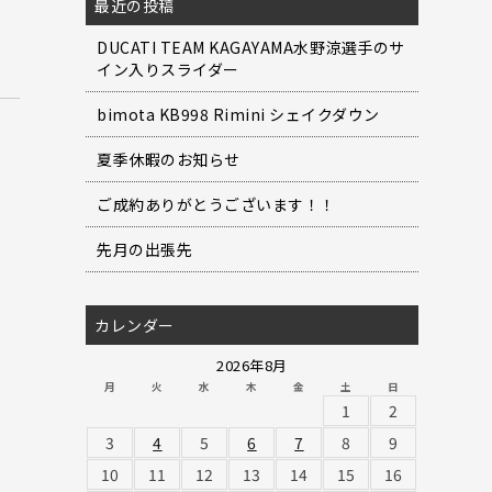
最近の投稿
DUCATI TEAM KAGAYAMA水野涼選手のサ
イン入りスライダー
bimota KB998 Rimini シェイクダウン
夏季休暇のお知らせ
ご成約ありがとうございます！！
先月の出張先
カレンダー
2026年8月
月
火
水
木
金
土
日
1
2
3
4
5
6
7
8
9
10
11
12
13
14
15
16