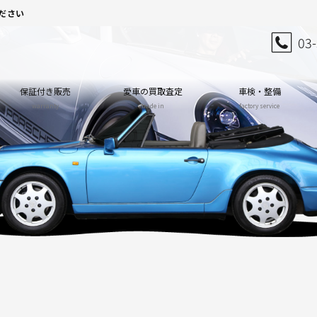
ださい
03
保証付き販売
愛車の買取査定
車検・整備
warranty
trade in
factory service