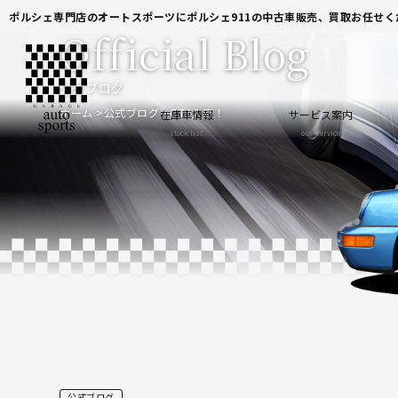
ポルシェ専門店のオートスポーツにポルシェ911の中古車販売、買取お任せく
Official Blog
公式ブログ
ホーム
公式ブログ
GT3入庫！
在庫車情報
サービス案内
stock list
our service
公式ブログ