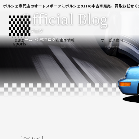
ポルシェ専門店のオートスポーツにポルシェ911の中古車販売、買取お任せく
Official Blog
公式ブログ
ホーム
公式ブログ
30Z
在庫車情報
サービス案内
stock list
our service
公式ブログ