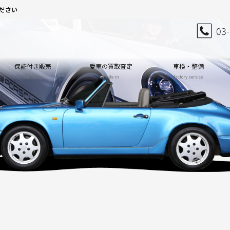
ださい
03
保証付き販売
愛車の買取査定
車検・整備
warranty
trade in
factory service