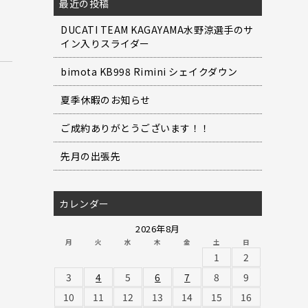
最近の投稿
DUCATI TEAM KAGAYAMA水野涼選手のサ
イン入りスライダー
bimota KB998 Rimini シェイクダウン
夏季休暇のお知らせ
ご成約ありがとうございます！！
先月の出張先
カレンダー
2026年8月
月
火
水
木
金
土
日
1
2
3
4
5
6
7
8
9
10
11
12
13
14
15
16