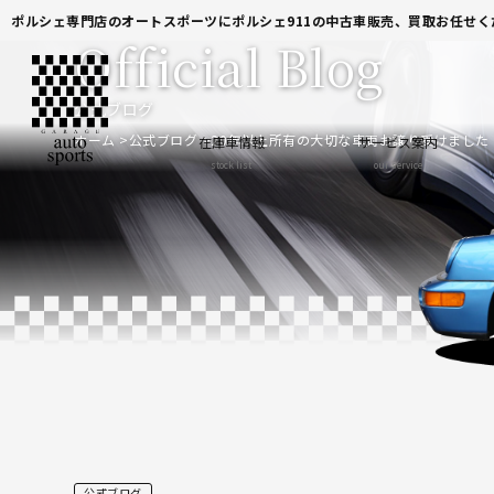
ポルシェ専門店のオートスポーツにポルシェ911の中古車販売、買取お任せく
Official Blog
公式ブログ
ホーム
公式ブログ
20年以上所有の大切な車両お譲り受けました
在庫車情報
サービス案内
stock list
our service
公式ブログ