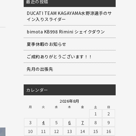
最近の投稿
DUCATI TEAM KAGAYAMA水野涼選手のサ
イン入りスライダー
bimota KB998 Rimini シェイクダウン
夏季休暇のお知らせ
ご成約ありがとうございます！！
先月の出張先
カレンダー
2026年8月
月
火
水
木
金
土
日
1
2
3
4
5
6
7
8
9
10
11
12
13
14
15
16