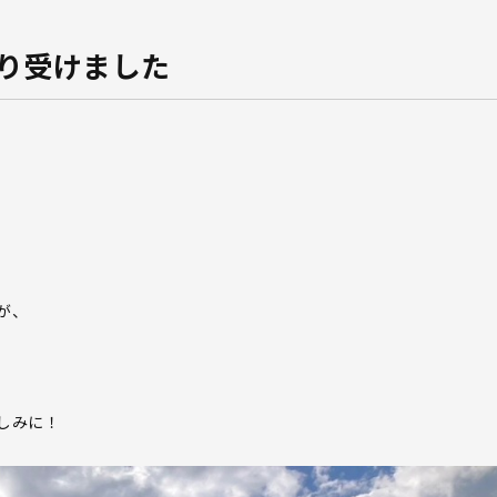
譲り受けました
が、
しみに！