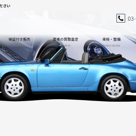
ださい
03
保証付き販売
愛車の買取査定
車検・整備
warranty
trade in
factory service