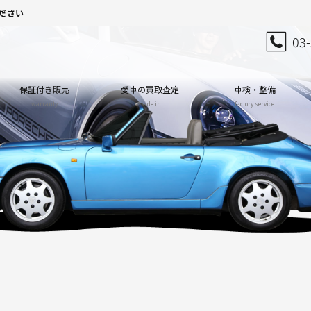
ださい
03
保証付き販売
愛車の買取査定
車検・整備
warranty
trade in
factory service