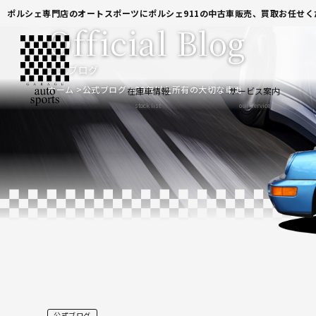
ポルシェ専門店のオートスポーツにポルシェ911の中古車販売、買取お任せく
Official Blog
公式ブログ
ホーム
公式ブログ
20年以上所有の大切な車両
在庫車情報
サービス案内
stock list
our service
公式ブログ