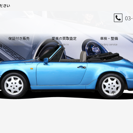
ださい
03
保証付き販売
愛車の買取査定
車検・整備
warranty
trade in
factory service