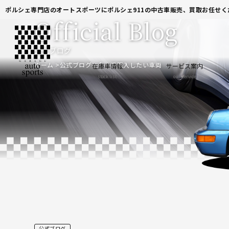
ポルシェ専門店のオートスポーツにポルシェ911の中古車販売、買取お任せく
Official Blog
公式ブログ
ホーム
公式ブログ
今一番購入したい車両
在庫車情報
サービス案内
stock list
our service
公式ブログ