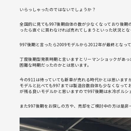
いらっしゃったのではないでしょうか？
全国的に見ても997後期自体の数が少なくなっており後期
ったら直ぐに買わなければ売れてしまうといった状況とな
997後期と言ったら2009モデルから2012年が最終とな
丁度後期型発表時期と言いますとリーマンショックがあっ
困難な時期だったのかとは思います。
今の911は待っていても新車が売れる時代かとは思いますが
モデルと比べても997までは製造台数自体も少なくなってお
が残る良いモデルかと思いますので997後期は水冷ポル
また997後期をお探しの方や、売却をご検討中の方は是