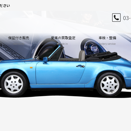
ださい
03
保証付き販売
愛車の買取査定
車検・整備
warranty
trade in
factory service