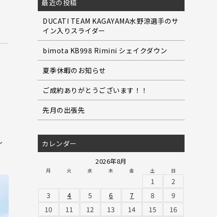
最近の投稿
DUCATI TEAM KAGAYAMA水野涼選手のサ
イン入りスライダー
bimota KB998 Rimini シェイクダウン
夏季休暇のお知らせ
ご成約ありがとうございます！！
先月の出張先
し
カレンダー
2026年8月
月
火
水
木
金
土
日
1
2
3
4
5
6
7
8
9
10
11
12
13
14
15
16