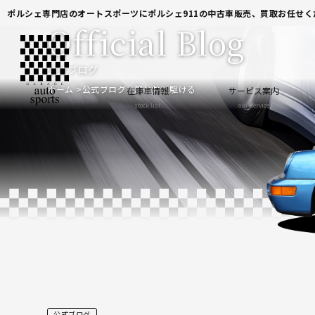
ポルシェ専門店のオートスポーツにポルシェ911の中古車販売、買取お任せく
Official Blog
公式ブログ
ホーム
公式ブログ
風と共に駆ける
在庫車情報
サービス案内
stock list
our service
公式ブログ