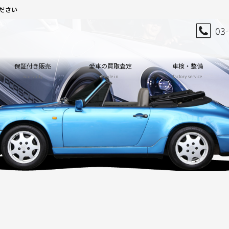
ださい
03
保証付き販売
愛車の買取査定
車検・整備
warranty
trade in
factory service