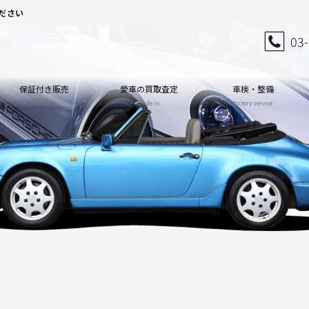
ださい
03
保証付き販売
愛車の買取査定
車検・整備
warranty
trade in
factory service