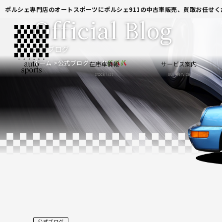
ポルシェ専門店のオートスポーツにポルシェ911の中古車販売、買取お任せく
Official Blog
公式ブログ
ホーム
公式ブログ
七夕
在庫車情報
サービス案内
stock list
our service
公式ブログ