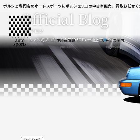
ポルシェ専門店のオートスポーツにポルシェ911の中古車販売、買取お任せく
Official Blog
公式ブログ
ホーム
公式ブログ
大人気996GT3 ☆極上車
です！
在庫車情報
サービス案内
stock list
our service
公式ブログ