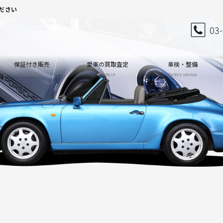
ださい
03
保証付き販売
愛車の買取査定
車検・整備
warranty
trade in
factory service