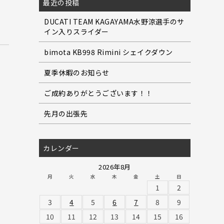
最近の投稿
DUCATI TEAM KAGAYAMA水野涼選手のサ
イン入りスライダー
bimota KB998 Rimini シェイクダウン
夏季休暇のお知らせ
ご成約ありがとうございます！！
先月の出張先
カレンダー
2026年8月
月
火
水
木
金
土
日
1
2
3
4
5
6
7
8
9
10
11
12
13
14
15
16