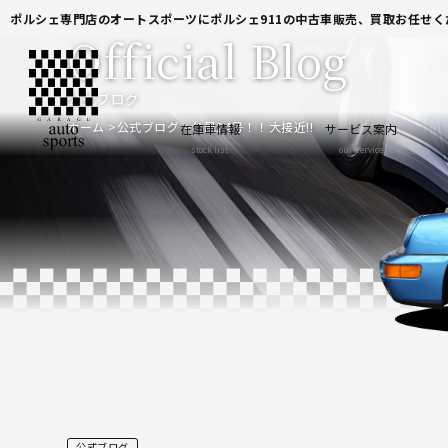
ポルシェ専門店のオートスポーツにポルシェ911の中古車販売、買取お任せく
Official Blog
公式ブログ
ホーム
公式ブログ
台風24号！！大接近!!
在庫車情報
サービス案内
stock list
our service
公式ブログ