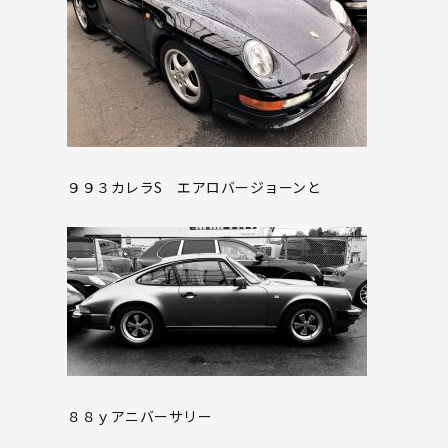
９９３カレラS エアロバージョーンと
８８ｙアニバーサリー