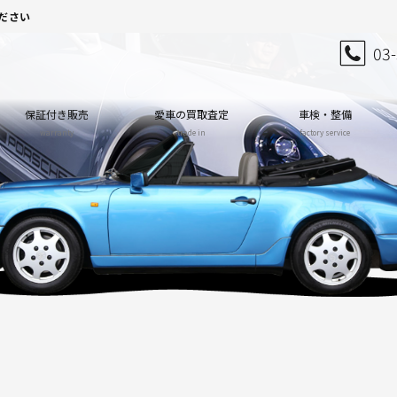
ださい
03
保証付き販売
愛車の買取査定
車検・整備
warranty
trade in
factory service