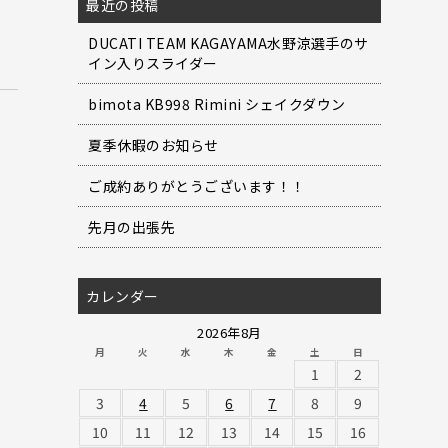
最近の投稿
DUCATI TEAM KAGAYAMA水野涼選手のサ
イン入りスライダー
bimota KB998 Rimini シェイクダウン
夏季休暇のお知らせ
ご成約ありがとうございます！！
先月の出張先
カレンダー
2026年8月
月
火
水
木
金
土
日
1
2
3
4
5
6
7
8
9
10
11
12
13
14
15
16