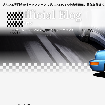
ポルシェ専門店のオートスポーツにポルシェ911の中古車販売、買取お任せく
Official Blog
公式ブログ
ホーム
公式ブログ
空冷ポルシェが熱い！！
在庫車情報
サービス案内
stock list
our service
公式ブログ