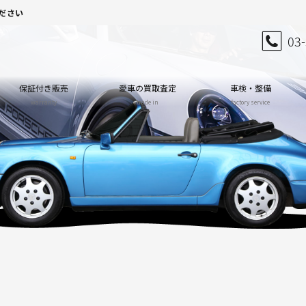
ださい
03
保証付き販売
愛車の買取査定
車検・整備
warranty
trade in
factory service