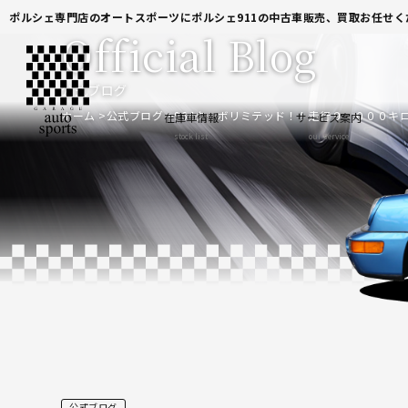
ポルシェ専門店のオートスポーツにポルシェ911の中古車販売、買取お任せく
Official Blog
公式ブログ
ホーム
公式ブログ
964ターボリミテッド！！走行９．０００キ
在庫車情報
サービス案内
stock list
our service
公式ブログ