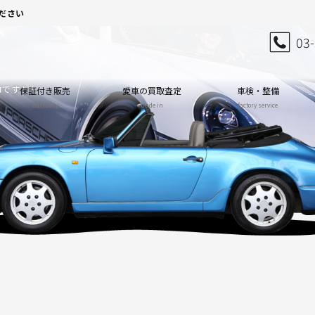
ださい
03
ロです！！
保証付き販売
愛車の買取査定
車検・整備
warranty
trade in
factory service