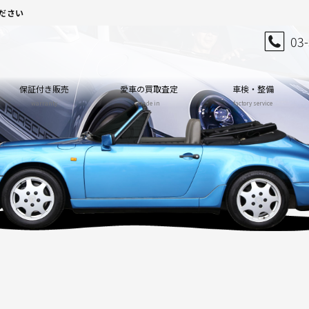
ださい
03
保証付き販売
愛車の買取査定
車検・整備
warranty
trade in
factory service