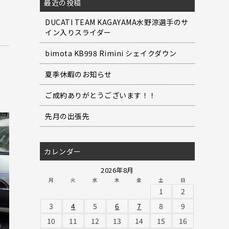
最近の投稿
DUCATI TEAM KAGAYAMA水野涼選手のサ
イン入りスライダー
bimota KB998 Rimini シェイクダウン
夏季休暇のお知らせ
ご成約ありがとうございます！！
先月の出張先
カレンダー
2026年8月
月
火
水
木
金
土
日
1
2
3
4
5
6
7
8
9
10
11
12
13
14
15
16