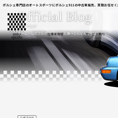
ポルシェ専門店のオートスポーツにポルシェ911の中古車販売、買取お任せく
Official Blog
公式ブログ
ホーム
公式ブログ
どんどん入庫→どんどんご成約
在庫車情報
サービス案内
stock list
our service
公式ブログ