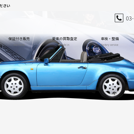
ださい
03
保証付き販売
愛車の買取査定
車検・整備
warranty
trade in
factory service