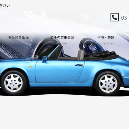
ださい
03
保証付き販売
愛車の買取査定
車検・整備
warranty
trade in
factory service