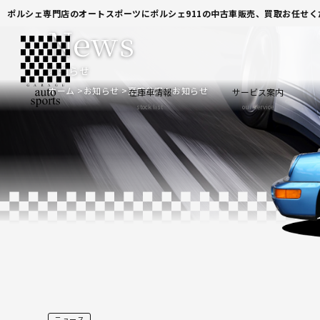
ポルシェ専門店のオートスポーツにポルシェ911の中古車販売、買取お任せく
News
お知らせ
ホーム
お知らせ
夏季休暇のお知らせ
在庫車情報
サービス案内
stock list
our service
ニュース