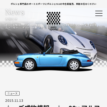
ポルシェ専門店のオートスポーツにポルシェ911の中古車販売、買取お任せください
News
お知らせ
ホー
お知ら
☆ ご成約情報 ☆ 09y アルファロメオ 8C コンペティツォーネ
ム
せ
ディーラー車 ブラック
ニュース
2015.11.13