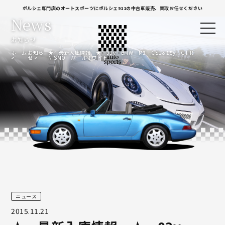
ポルシェ専門店のオートスポーツにポルシェ911の中古車販売、買取お任せください
News
お知らせ
ホーム
お知ら
★ 最新入庫情報 ★ 03y BMW M3 CSL＆15y GT-R
せ
NISMO パールホワイト
ニュース
2015.11.21