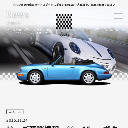
ポルシェ専門店のオートスポーツにポルシェ911の中古車販売、買取お任せください
News
お知らせ
ホーム
お知ら
◎ ご商談情報 ◎ 15y ボクスター S PDK ディーラー車 2015Yモ
せ
デル 1オーナー
ニュース
2015.11.24