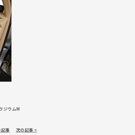
パラジウムM
の記事
次の記事 >