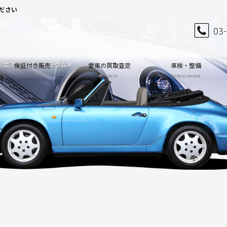
ださい
03
ナー エアサス パラジウムM
保証付き販売
愛車の買取査定
車検・整備
warranty
trade in
factory service