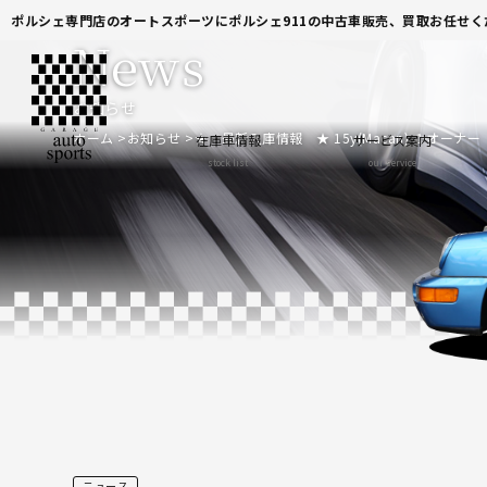
ポルシェ専門店のオートスポーツにポルシェ911の中古車販売、買取お任せく
News
お知らせ
ホーム
お知らせ
★ 最新入庫情報 ★ 15y(Macan) １オー
在庫車情報
サービス案内
stock list
our service
ニュース