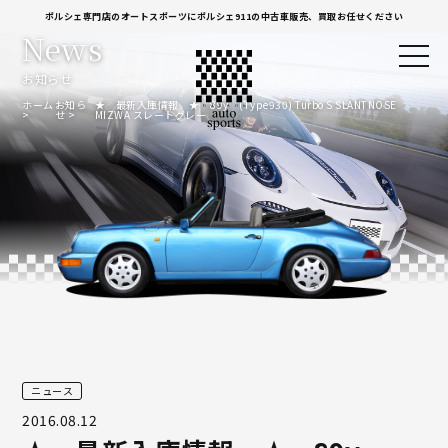
ポルシェ専門店のオートスポーツにポルシェ911の中古車販売、買取お任せください
News
お知らせ
ホーム
お知ら
★ 最新入庫情報 ★ 89y (Type930) Turbo S SLANTNOSE
せ
MIZWA スレートグレー
ニュース
2016.08.12