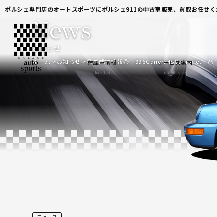
ポルシェ専門店のオートスポーツにポルシェ911の中古車販売、買取お任せく
News
お知らせ
ホーム
お知らせ
◎ご成約情報◎ 996Carrera4SCabriolet
在庫車情報
サービス案内
stock list
our service
ニュース