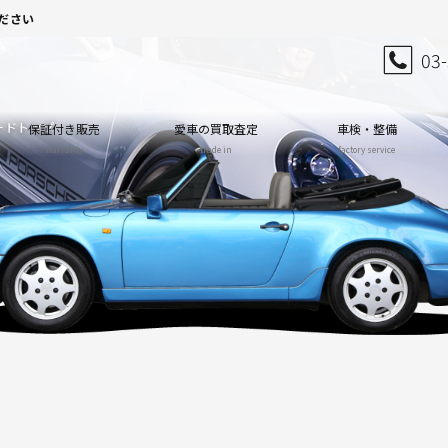
ださい
03
 ハードトップ
保証付き販売
愛車の買取査定
車検・整備
warranty
trade in
factory service