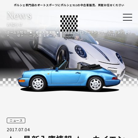
ポルシェ専門店のオートスポーツにポルシェ911の中古車販売、買取お任せください
News
お知らせ
ホーム
お知ら
★ 最新入庫情報 ★ カイエン GTS ツートンレザー カーボンパッケ
せ
ージ D車 １オーナー
ニュース
2017.07.04