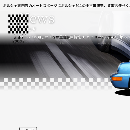
ポルシェ専門店のオートスポーツにポルシェ911の中古車販売、買取お任せく
News
お知らせ
ホーム
お知らせ
★ 最新入庫情報 ★ カイエン S Hybrid Tip-
在庫車情報
サービス案内
stock list
our service
ニュース