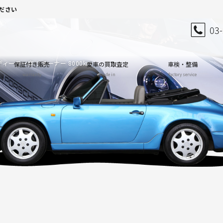
ださい
03
S ディーラー車 １オーナー 8000km
保証付き販売
愛車の買取査定
車検・整備
warranty
trade in
factory service