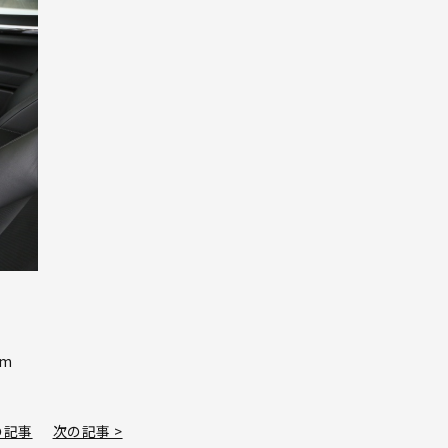
km
の記事
次の記事 >