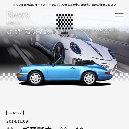
ポルシェ専門店のオートスポーツにポルシェ911の中古車販売、買取お任せください
News
お知らせ
ホー
お知ら
◎ ご商談中 ◎ 10ｙ (Type997) Carrera Cabriolet PDK D車
ム
せ
2010Model キャララホワイト
ニュース
2014.11.09