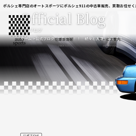
ポルシェ専門店のオートスポーツにポルシェ911の中古車販売、買取お任せく
Official Blog
公式ブログ
ホーム
公式ブログ
買取強化！！ 続々と入庫いたします
在庫車情報
サービス案内
stock list
our service
公式ブログ