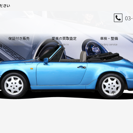
ださい
03
保証付き販売
愛車の買取査定
車検・整備
warranty
trade in
factory service