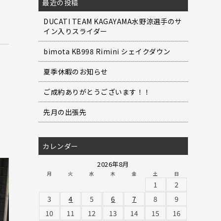
最近の投稿
DUCATI TEAM KAGAYAMA水野涼選手のサ
イン入りスライダー
bimota KB998 Rimini シェイクダウン
夏季休暇のお知らせ
ご成約ありがとうございます！！
先月の出張先
カレンダー
2026年8月
月
火
水
木
金
土
日
1
2
3
4
5
6
7
8
9
10
11
12
13
14
15
16