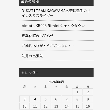
最近の投稿
DUCATI TEAM KAGAYAMA水野涼選手のサ
イン入りスライダー
bimota KB998 Rimini シェイクダウン
夏季休暇のお知らせ
ご成約ありがとうございます！！
先月の出張先
カレンダー
2026年8月
月
火
水
木
金
土
日
1
2
3
4
5
6
7
8
9
10
11
12
13
14
15
16