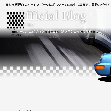
ポルシェ専門店のオートスポーツにポルシェ911の中古車販売、買取お任せく
Official Blog
公式ブログ
ホーム
公式ブログ
2022年も残り僅かとなって参りました
在庫車情報
サービス案内
stock list
our service
公式ブログ