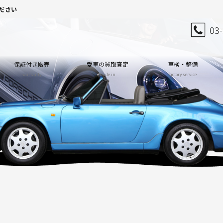
ださい
03
保証付き販売
愛車の買取査定
車検・整備
warranty
trade in
factory service