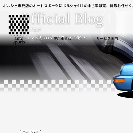
ポルシェ専門店のオートスポーツにポルシェ911の中古車販売、買取お任せく
Official Blog
公式ブログ
ホーム
公式ブログ
整備作業ご紹介！
在庫車情報
サービス案内
stock list
our service
公式ブログ