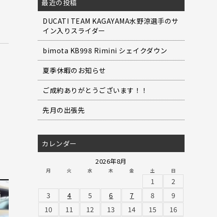
最近の投稿
DUCATI TEAM KAGAYAMA水野涼選手のサ
イン入りスライダー
bimota KB998 Rimini シェイクダウン
夏季休暇のお知らせ
ご成約ありがとうございます！！
先月の出張先
カレンダー
2026年8月
月
火
水
木
金
土
日
1
2
3
4
5
6
7
8
9
10
11
12
13
14
15
16