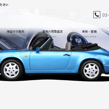
ださい
03
保証付き販売
愛車の買取査定
車検・整備
warranty
trade in
factory service