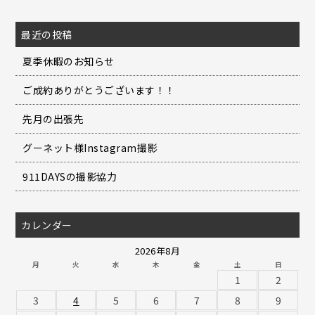
最近の投稿
夏季休暇のお知らせ
ご成約ありがとうございます！！
先月の出張先
グーネット様Instagram撮影
911DAYSの撮影協力
カレンダー
2026年8月
月
火
水
木
金
土
日
1
2
3
4
5
6
7
8
9