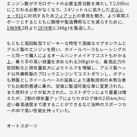
エンジン数がホモロゲートの必要生産台数を満たして2,000cc
にこだわる必要がなくなり、2.4リットルに拡大した
ポルシ
ェ・911
に対抗するため
フィアット
の意見を聞き、より実用ス
ポーツとするとともに開発や製造費用などを減らすために、
1969年
2月より
1974年
に246gtを製造した。
もともと高回転型でピーキーな特性で高価なマグネシウムと
アルミ製のエンジンを用い、ホイールベースもレーシングカ
ーと同一で職人によるオールハンドメイドでコストもかかる
上、乗り手の高い技量を求められる206gtから、最高出力の
低回転化と排気量拡大によりトルクを増幅し、アルミ製ヘッ
ド以外鋳鉄製のブロックエンジンでコストダウンし、ボディ
も鉄製としホイールベースの延長により運転技術の未熟な者
でも比較的普通に乗れ、安価に製造可能な車に変更された。
また燃料タンクが拡大された。コストダウンにより重量は増
えたが、2割の排気量アップによりカタログ値の235km/hに
近い最高速度まで達することができるなど当時のスポーツカ
ーの中で高い性能を持っていた。
オートスポーツ