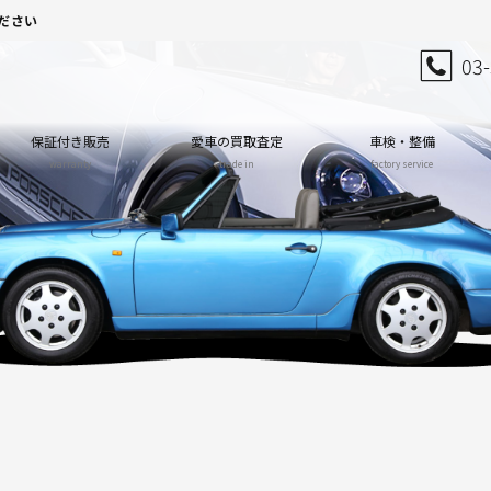
ださい
03
保証付き販売
愛車の買取査定
車検・整備
warranty
trade in
factory service