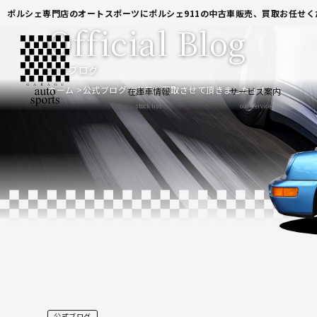
ポルシェ専門店のオートスポーツにポルシェ911の中古車販売、買取お任せく
Official Blog
公式ブログ
ホーム
公式ブログ
本日も買取させて頂きました！！
在庫車情報
サービス案内
stock list
our service
公式ブログ