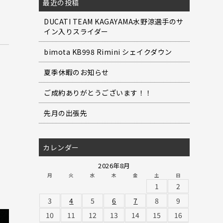
最近の投稿
DUCATI TEAM KAGAYAMA水野涼選手のサ
イン入りスライダー
bimota KB998 Rimini シェイクダウン
夏季休暇のお知らせ
ご成約ありがとうございます！！
先月の出張先
カレンダー
2026年8月
月
火
水
木
金
土
日
1
2
3
4
5
6
7
8
9
10
11
12
13
14
15
16