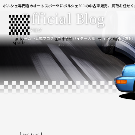
ポルシェ専門店のオートスポーツにポルシェ911の中古車販売、買取お任せく
Official Blog
公式ブログ
ホーム
公式ブログ
極上のスパイダー入庫・ディーラー車・左MT
在庫車情報
サービス案内
stock list
our service
公式ブログ