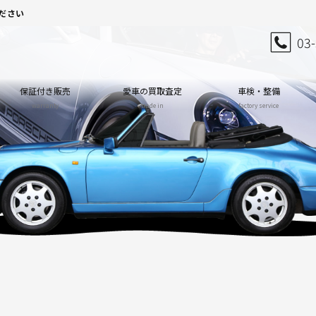
ださい
03
保証付き販売
愛車の買取査定
車検・整備
warranty
trade in
factory service