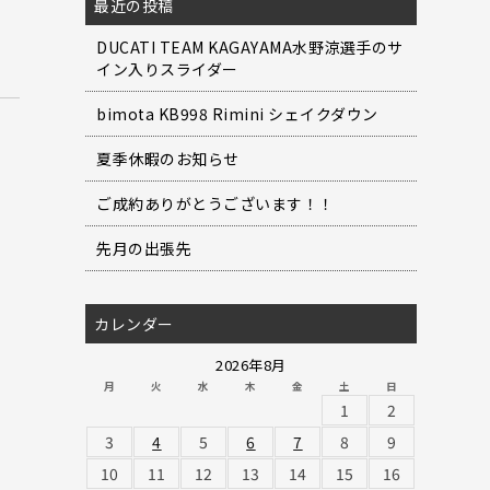
最近の投稿
DUCATI TEAM KAGAYAMA水野涼選手のサ
イン入りスライダー
bimota KB998 Rimini シェイクダウン
夏季休暇のお知らせ
ご成約ありがとうございます！！
先月の出張先
カレンダー
2026年8月
月
火
水
木
金
土
日
1
2
3
4
5
6
7
8
9
10
11
12
13
14
15
16