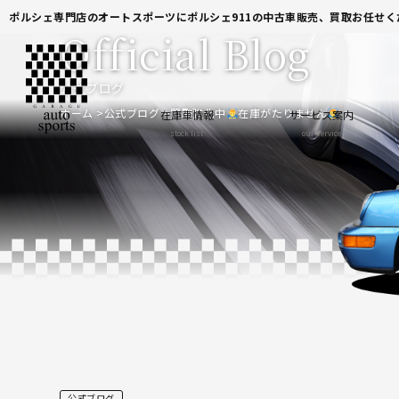
ポルシェ専門店のオートスポーツにポルシェ911の中古車販売、買取お任せく
Official Blog
公式ブログ
ホーム
公式ブログ
買取強化中
在庫がたりません
在庫車情報
サービス案内
stock list
our service
公式ブログ