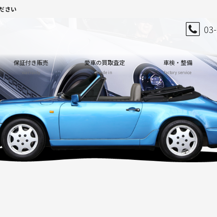
ださい
03
保証付き販売
愛車の買取査定
車検・整備
warranty
trade in
factory service